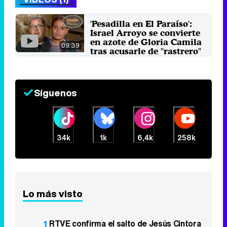
'Pesadilla en El Paraíso':
Israel Arroyo se convierte
en azote de Gloria Camila
09:39
tras acusarle de "rastrero"
6 de octubre 2022
Síguenos
34k
1k
6,4k
258k
Lo más visto
1
RTVE confirma el salto de Jesús Cintora