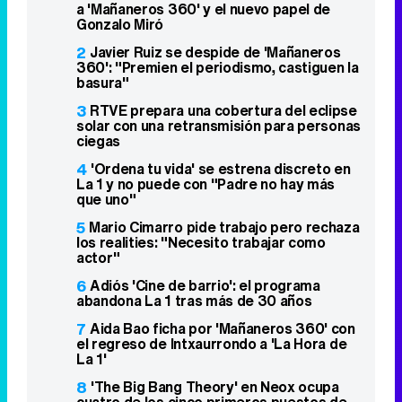
a 'Mañaneros 360' y el nuevo papel de
Gonzalo Miró
2
Javier Ruiz se despide de 'Mañaneros
360': "Premien el periodismo, castiguen la
basura"
3
RTVE prepara una cobertura del eclipse
solar con una retransmisión para personas
ciegas
4
'Ordena tu vida' se estrena discreto en
La 1 y no puede con "Padre no hay más
que uno"
5
Mario Cimarro pide trabajo pero rechaza
los realities: "Necesito trabajar como
actor"
6
Adiós 'Cine de barrio': el programa
abandona La 1 tras más de 30 años
7
Aida Bao ficha por 'Mañaneros 360' con
el regreso de Intxaurrondo a 'La Hora de
La 1'
8
'The Big Bang Theory' en Neox ocupa