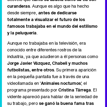
curanderas
. Aunque es algo que ha hecho
Tráiler de la tercera temporada de 'The Walking Dead: Dead City' de AMC+
desde siempre,
antes de dedicarse
totalmente a visualizar el futuro de los
famosos trabajaba en el mundo del estilismo
y la peluquería
.
Canción ganadora de Eurovisión 2026: DARA con "Bangaranga" por Bulgaria
Aunque no trabajaba en la televisión, era
conocido entre diferentes rostros de la
industria, ya que acudieron a él personas como
Jorge Javier Vázquez, Chabeli y muchos
futbolistas, entre otros
. Su primera aparición
en la pequeña pantalla fue a través de una
videollamada en '
Animales nocturnos
', el
programa presentado por
Cristina Tárrega
. El
vidente apareció para hablar de la seriedad de
su trabajo, pero
se ganó la buena fama tras