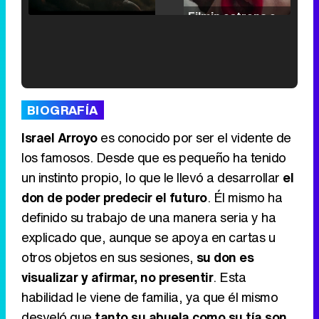
/
Unmute
Filmin estrena el tráiler de 'Millennial Mal', su nueva comedia universitaria de la mano de Lorena Iglesias
'120 Minutos' celebra sus 2.000 programas en Telemadrid con un vídeo del día a día en la redacción
BIOGRAFÍA
Israel Arroyo
es conocido por ser el vidente de
los famosos. Desde que es pequeño ha tenido
un instinto propio, lo que le llevó a desarrollar
el
Tráiler de '33 días', la nueva serie de Atresplayer con Julián Villagrán y José Manuel Poga
don de poder predecir el futuro
. Él mismo ha
definido su trabajo de una manera seria y ha
explicado que, aunque se apoya en cartas u
otros objetos en sus sesiones,
su don es
Tráiler en catalán de 'Ravalear', la nueva serie de HBO Max sobre los fondos buitre
visualizar y afirmar, no presentir
. Esta
habilidad le viene de familia, ya que él mismo
desveló que
tanto su abuela como su tía son