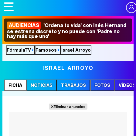
AUDIENCIAS
'Ordena tu vida' con Inés Hernand
se estrena discreto y no puede con 'Padre no
hay más que uno'
FórmulaTV
Famosos
Israel Arroyo
ISRAEL ARROYO
FICHA
NOTICIAS
TRABAJOS
FOTOS
VÍDEOS
Eliminar anuncios