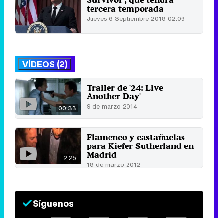
tercera temporada
Jueves 6 Septiembre 2018 02:06
VÍDEOS (2)
Trailer de '24: Live
Another Day'
9 de marzo 2014
00:33
Flamenco y castañuelas
para Kiefer Sutherland en
Madrid
2:25
18 de marzo 2012
Síguenos