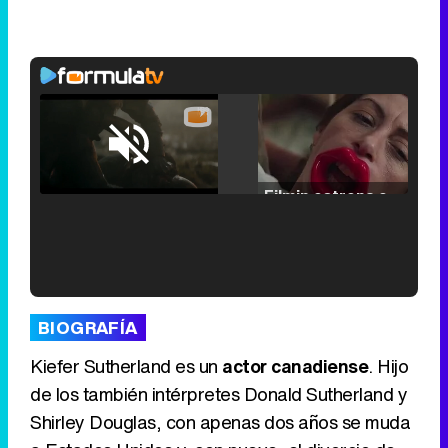
Loaded
:
25.30%
/
Unmute
Filmin estrena el tráiler de 'Millennial Mal', su nueva comedia universitaria de la mano de Lorena Iglesias
'120 Minutos' celebra sus 2.000 programas en Telemadrid con un vídeo del día a día en la redacción
BIOGRAFÍA
Kiefer Sutherland es un
actor canadiense
. Hijo
de los también intérpretes Donald Sutherland y
Shirley Douglas, con apenas dos años se muda
Tráiler de '33 días', la nueva serie de Atresplayer con Julián Villagrán y José Manuel Poga