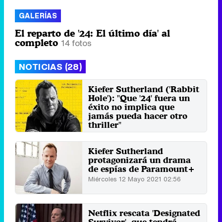
GALERÍAS
El reparto de '24: El último día' al
completo
14 fotos
NOTICIAS (28)
Kiefer Sutherland ('Rabbit
Hole'): "Que '24' fuera un
éxito no implica que
jamás pueda hacer otro
thriller"
Viernes 31 Marzo 2023 11:05
Kiefer Sutherland
protagonizará un drama
de espías de Paramount+
Miércoles 12 Mayo 2021 02:56
Netflix rescata 'Designated
Survivor', que tendrá