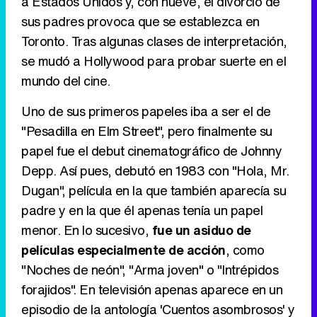
a Estados Unidos y, con nueve, el divorcio de
sus padres provoca que se establezca en
Toronto. Tras algunas clases de interpretación,
se mudó a Hollywood para probar suerte en el
Tráiler en catalán de 'Ravalear', la nueva serie de HBO Max sobre los fondos buitre
mundo del cine.
Uno de sus primeros papeles iba a ser el de
"Pesadilla en Elm Street", pero finalmente su
Tráiler de la tercera temporada de 'The Walking Dead: Dead City' de AMC+
papel fue el debut cinematográfico de Johnny
Depp. Así pues, debutó en 1983 con "Hola, Mr.
Dugan", película en la que también aparecía su
padre y en la que él apenas tenía un papel
Canción ganadora de Eurovisión 2026: DARA con "Bangaranga" por Bulgaria
menor. En lo sucesivo,
fue un asiduo de
películas especialmente de acción
, como
"Noches de neón", "Arma joven" o "Intrépidos
forajidos". En televisión apenas aparece en un
episodio de la antología 'Cuentos asombrosos' y