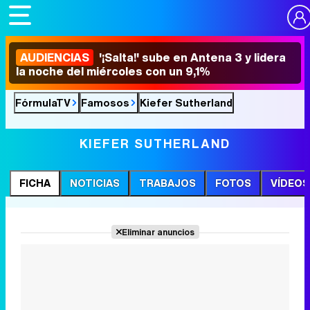
AUDIENCIAS
'¡Salta!' sube en Antena 3 y lidera
la noche del miércoles con un 9,1%
FórmulaTV
Famosos
Kiefer Sutherland
KIEFER SUTHERLAND
FICHA
NOTICIAS
TRABAJOS
FOTOS
VÍDEOS
Eliminar anuncios