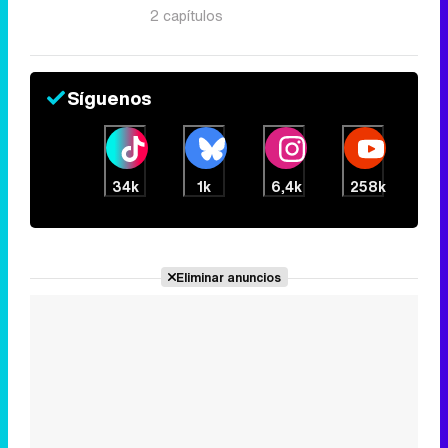
2 capítulos
Síguenos
34k
1k
6,4k
258k
Eliminar anuncios