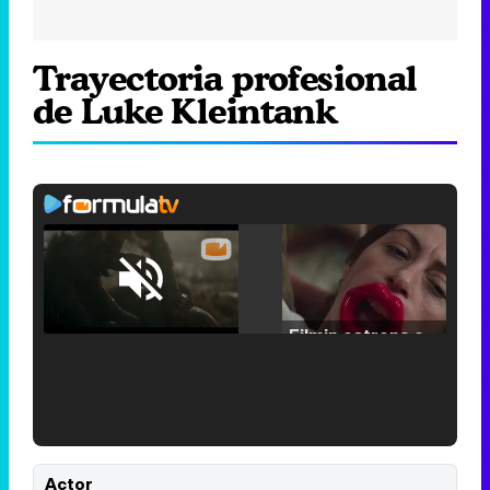
Trayectoria profesional
de Luke Kleintank
Loaded
:
25.30%
/
Unmute
Filmin estrena el tráiler de 'Millennial Mal', su nueva comedia universitaria de la mano de Lorena Iglesias
'120 Minutos' celebra sus 2.000 programas en Telemadrid con un vídeo del día a día en la redacción
Actor