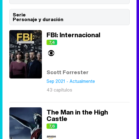
Serie
Personaje y duración
Tráiler de '33 días', la nueva serie de Atresplayer con Julián Villagrán y José Manuel Poga
FBI: Internacional
7,4
Tráiler en catalán de 'Ravalear', la nueva serie de HBO Max sobre los fondos buitre
Scott Forrester
Sep 2021 - Actualmente
43 capítulos
Tráiler de la tercera temporada de 'The Walking Dead: Dead City' de AMC+
The Man in the High
Castle
7,6
Canción ganadora de Eurovisión 2026: DARA con "Bangaranga" por Bulgaria