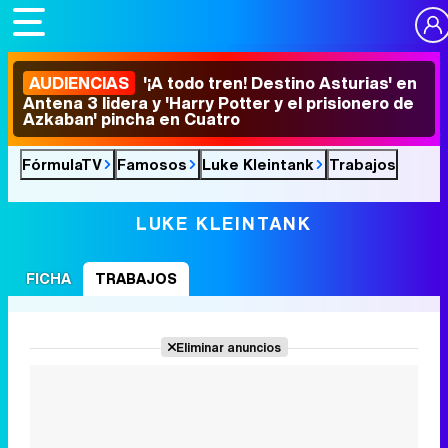
AUDIENCIAS
'¡A todo tren! Destino Asturias' en
Antena 3 lidera y 'Harry Potter y el prisionero de
Azkaban' pincha en Cuatro
FórmulaTV
Famosos
Luke Kleintank
Trabajos
LUKE KLEINTANK
FICHA
TRABAJOS
Eliminar anuncios