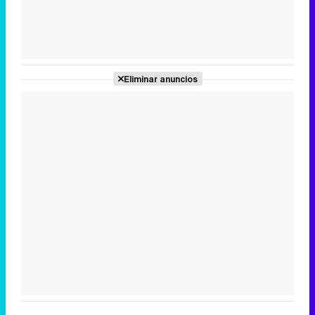
Tráiler de la tercera temporada de 'The Walking Dead: Dead City' de AMC+
Eliminar anuncios
Canción ganadora de Eurovisión 2026: DARA con "Bangaranga" por Bulgaria