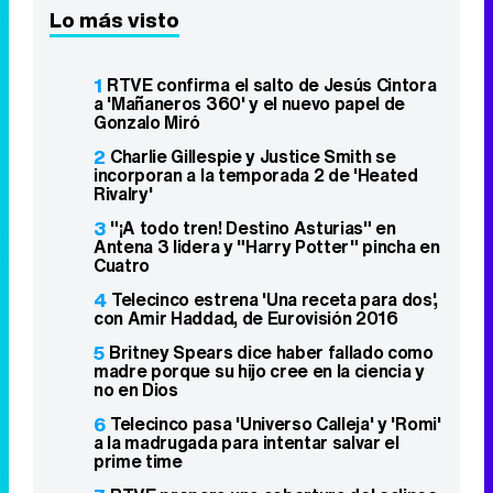
Lo más visto
1
RTVE confirma el salto de Jesús Cintora
a 'Mañaneros 360' y el nuevo papel de
Gonzalo Miró
2
Charlie Gillespie y Justice Smith se
incorporan a la temporada 2 de 'Heated
Rivalry'
3
"¡A todo tren! Destino Asturias" en
Antena 3 lidera y "Harry Potter" pincha en
Cuatro
4
Telecinco estrena 'Una receta para dos',
con Amir Haddad, de Eurovisión 2016
5
Britney Spears dice haber fallado como
madre porque su hijo cree en la ciencia y
no en Dios
6
Telecinco pasa 'Universo Calleja' y 'Romi'
a la madrugada para intentar salvar el
prime time