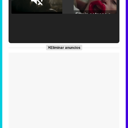
Loaded
:
25.30%
/
Unmute
Filmin estrena el tráiler de 'Millennial Mal', su nueva comedia universitaria de la mano de Lorena Iglesias
'120 Minutos' celebra sus 2.000 programas en Telemadrid con un vídeo del día a día en la redacción
Eliminar anuncios
Tráiler de '33 días', la nueva serie de Atresplayer con Julián Villagrán y José Manuel Poga
Tráiler en catalán de 'Ravalear', la nueva serie de HBO Max sobre los fondos buitre