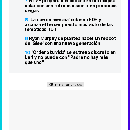
7
RTVE prepara una cobertura del eclipse
solar con una retransmisión para personas
ciegas
8
'La que se avecina' sube en FDF y
alcanza el tercer puesto más visto de las
temáticas TDT
9
Ryan Murphy se plantea hacer un reboot
de 'Glee' con una nueva generación
10
'Ordena tu vida' se estrena discreto en
La 1 y no puede con "Padre no hay más
que uno"
Eliminar anuncios