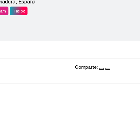
madura
,
España
ram
TikTok
Comparte: