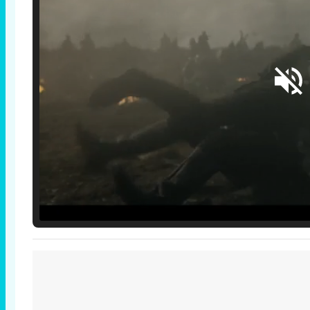
Loaded
:
29.30%
/
Unmute