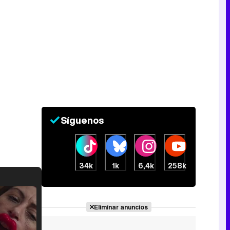
Síguenos
34k
1k
6,4k
258k
Eliminar anuncios