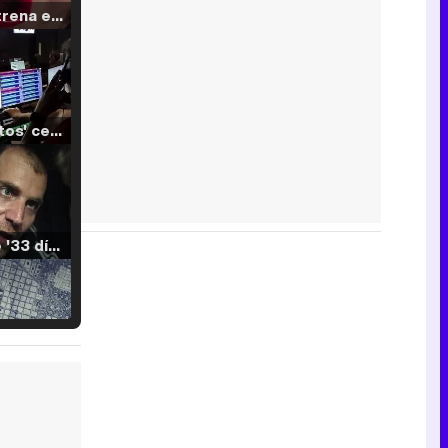
Filmin estrena el tráiler de 'Millennial Mal', su nueva comedia universitaria de la mano de Lorena Iglesias
'120 Minutos' celebra sus 2.000 programas en Telemadrid con un vídeo del día a día en la redacción
Tráiler de '33 días', la nueva serie de Atresplayer con Julián Villagrán y José Manuel Poga
Tráiler en catalán de 'Ravalear', la nueva serie de HBO Max sobre los fondos buitre