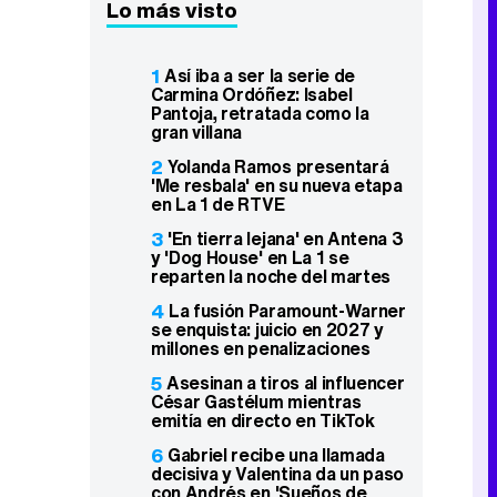
Lo más visto
1
Así iba a ser la serie de
Carmina Ordóñez: Isabel
Pantoja, retratada como la
gran villana
2
Yolanda Ramos presentará
'Me resbala' en su nueva etapa
en La 1 de RTVE
3
'En tierra lejana' en Antena 3
y 'Dog House' en La 1 se
reparten la noche del martes
4
La fusión Paramount-Warner
se enquista: juicio en 2027 y
millones en penalizaciones
5
Asesinan a tiros al influencer
César Gastélum mientras
emitía en directo en TikTok
6
Gabriel recibe una llamada
decisiva y Valentina da un paso
con Andrés en 'Sueños de