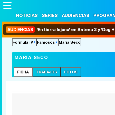
NOTICIAS
SERIES
AUDIENCIAS
PROGRA
AUDIENCIAS
'En tierra lejana' en Antena 3 y 'Dog 
FórmulaTV
Famosos
María Seco
MARÍA SECO
FICHA
TRABAJOS
FOTOS