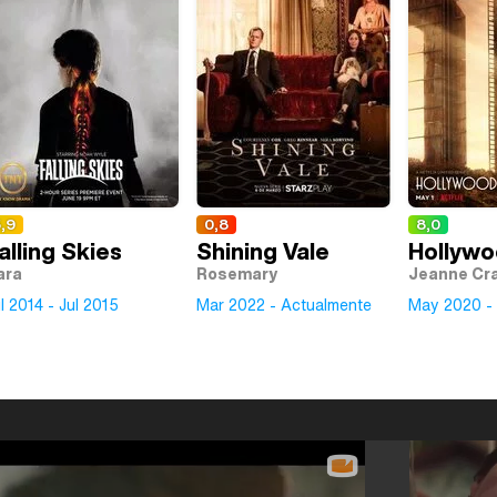
,9
0,8
8,0
alling Skies
Shining Vale
Hollyw
ara
Rosemary
Jeanne Cra
l 2014 - Jul 2015
Mar 2022 - Actualmente
May 2020 -