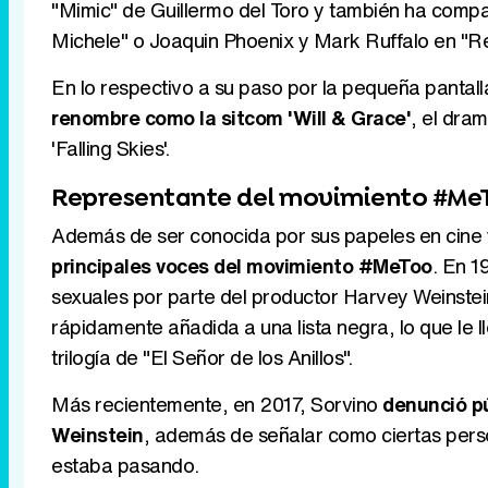
"Mimic" de Guillermo del Toro y también ha com
Michele" o Joaquin Phoenix y Mark Ruffalo en "R
En lo respectivo a su paso por la pequeña panta
renombre como la sitcom 'Will & Grace'
, el dra
'Falling Skies'.
Representante del movimiento #Me
Además de ser conocida por sus papeles en cine y
principales voces del movimiento #MeToo
. En 1
sexuales por parte del productor Harvey Weinstein.
rápidamente añadida a una lista negra, lo que le l
trilogía de "El Señor de los Anillos".
Más recientemente, en 2017, Sorvino
denunció pú
Weinstein
, además de señalar como ciertas pers
estaba pasando.