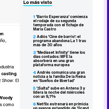
Lo más visto
1
'Barrio Esperanza' comienza
el rodaje de su segunda
temporada con el fichaje de
María Castro
en
2
Adiós 'Cine de barrio': el
año,
programa abandona La 1 tras
más de 30 años
3
'Mediaset Infinity' tiene los
días contados: MFE la
absorberá en una gran
plataforma europea
ndustria
4
Andrés comunica una gran
 casting
.
noticia a la familia De la Reina
z Show: El
en 'Sueños de libertad'
5
'¡Salta!' sube en Antena 3 y
lidera la noche del miércoles
con un 9,1%
 Woody
6
Netflix estrenará en primicia
cos como
un avance extendido de 'Grand