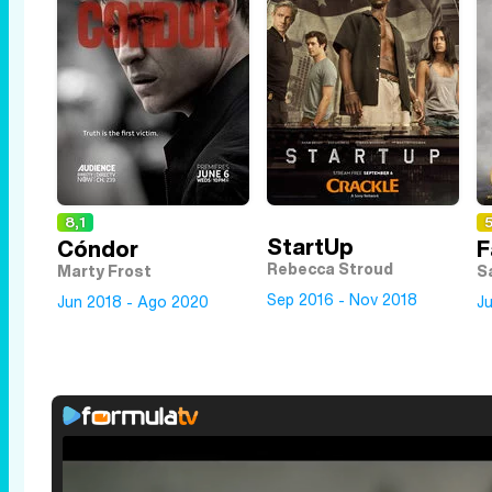
8,1
5
StartUp
Cóndor
F
Rebecca Stroud
Marty Frost
S
Sep 2016 - Nov 2018
Jun 2018 - Ago 2020
Ju