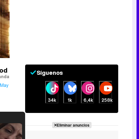
ood
Síguenos
ndall
 May 2020
34k
1k
6,4k
258k
Eliminar anuncios