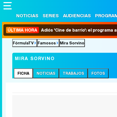
NOTICIAS
SERIES
AUDIENCIAS
PROGRA
ÚLTIMA HORA
Adiós 'Cine de barrio': el programa
FórmulaTV
Famosos
Mira Sorvino
MIRA SORVINO
FICHA
NOTICIAS
TRABAJOS
FOTOS