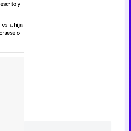
escrito y
Tráiler de la tercera temporada de 'The Walking Dead: Dead City' de AMC+
e es la
hija
corsese o
Canción ganadora de Eurovisión 2026: DARA con "Bangaranga" por Bulgaria