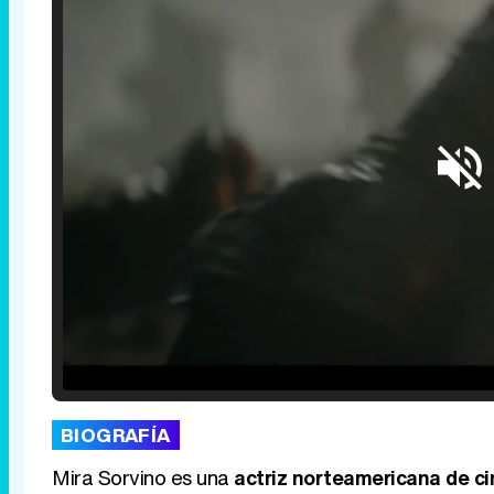
Loaded
:
25.30%
/
Unmute
BIOGRAFÍA
Mira Sorvino es una
actriz norteamericana de cin