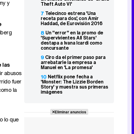
my y
Theft Auto VI'
7
Telecinco estrena 'Una
receta para dos', con Amir
Haddad, de Eurovisión 2016
e
lberg
8
Un "error" en la promo de
'Supervivientes All Stars'
destapa a Ivana Icardi como
concursante
9
Ciro da el primer paso para
arrebatarle la empresa a
 las
Manuel en 'La promesa'
ir abusos
10
Netflix pone fecha a
rido fuer
'Monster: The Lizzie Borden
Story' y muestra sus primeras
 como la
imágenes
Eliminar anuncios
o lo que