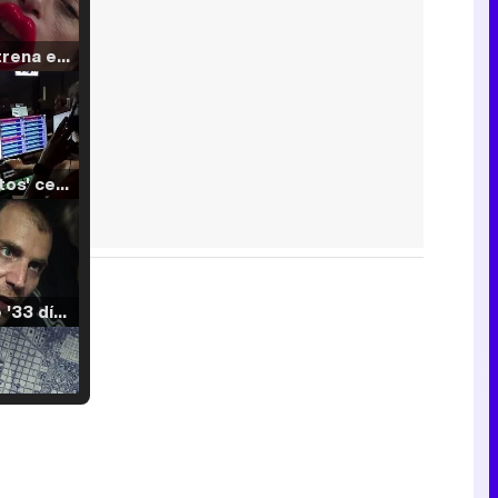
Filmin estrena el tráiler de 'Millennial Mal', su nueva comedia universitaria de la mano de Lorena Iglesias
'120 Minutos' celebra sus 2.000 programas en Telemadrid con un vídeo del día a día en la redacción
Tráiler de '33 días', la nueva serie de Atresplayer con Julián Villagrán y José Manuel Poga
Tráiler en catalán de 'Ravalear', la nueva serie de HBO Max sobre los fondos buitre