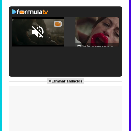
Loaded
:
25.30%
/
Unmute
Filmin estrena el tráiler de 'Millennial Mal', su nueva comedia universitaria de la mano de Lorena Iglesias
'120 Minutos' celebra sus 2.000 programas en Telemadrid con un vídeo del día a día en la redacción
Eliminar anuncios
Tráiler de '33 días', la nueva serie de Atresplayer con Julián Villagrán y José Manuel Poga