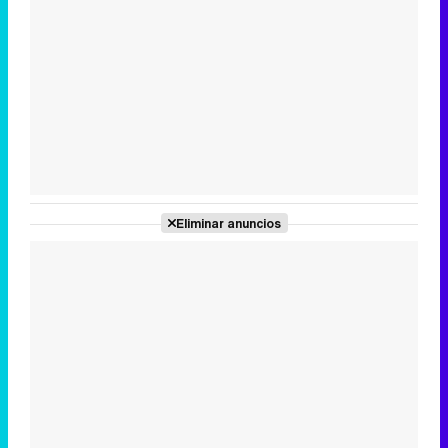
Tráiler en catalán de 'Ravalear', la nueva serie de HBO Max sobre los fondos buitre
Tráiler de la tercera temporada de 'The Walking Dead: Dead City' de AMC+
Eliminar anuncios
Canción ganadora de Eurovisión 2026: DARA con "Bangaranga" por Bulgaria