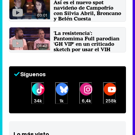
Así es el nuevo spot
navideño de Campofrío
con Silvia Abril, Broncano
03:01
y Belén Cuesta
18 de diciembre 2018
'La resistencia':
Pantomima Full parodian
'GH VIP' en un criticado
01:42
sketch por usar el VIH
para hacer humor
6 de julio 2018
Síguenos
34k
1k
6,4k
258k
Lo más visto