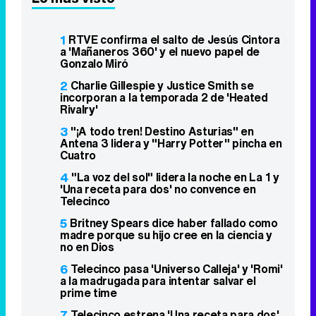
1
RTVE confirma el salto de Jesús Cintora
a 'Mañaneros 360' y el nuevo papel de
Gonzalo Miró
2
Charlie Gillespie y Justice Smith se
incorporan a la temporada 2 de 'Heated
Rivalry'
3
"¡A todo tren! Destino Asturias" en
Antena 3 lidera y "Harry Potter" pincha en
Cuatro
4
"La voz del sol" lidera la noche en La 1 y
'Una receta para dos' no convence en
Telecinco
5
Britney Spears dice haber fallado como
madre porque su hijo cree en la ciencia y
no en Dios
6
Telecinco pasa 'Universo Calleja' y 'Romi'
a la madrugada para intentar salvar el
prime time
7
Telecinco estrena 'Una receta para dos',