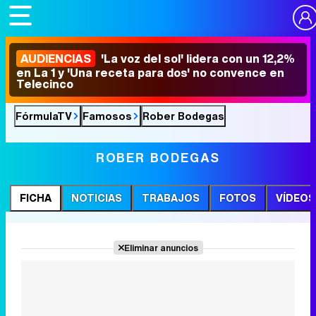
AUDIENCIAS
'La voz del sol' lidera con un 12,2%
en La 1 y 'Una receta para dos' no convence en
Telecinco
FórmulaTV
Famosos
Rober Bodegas
ROBER BODEGAS
FICHA
NOTICIAS
TRABAJOS
FOTOS
VÍDEOS
Eliminar anuncios