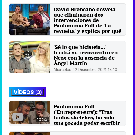
David Broncano desvela
que eliminaron dos
intervenciones de
Pantomima Full de 'La
revuelta' y explica por qué
Viernes 25 Octubre 2024 06:39
'Sé lo que hicisteis...'
tendrá su reencuentro en
Neox con la ausencia de
Ángel Martín
Miércoles 22 Diciembre 2021 14:10
VÍDEOS (3)
Pantomima Full
('Entrepreneurs'): "Tras
tantos sketches, ha sido
10:35
una gozada poder escribir
20 páginas"
23 de octubre 2025