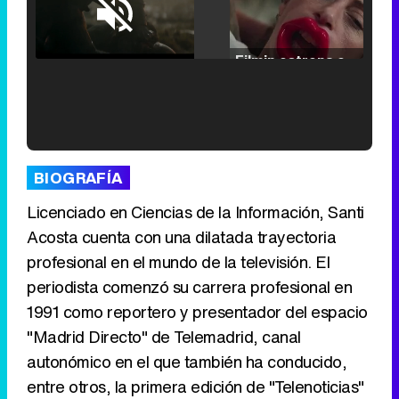
Loaded
:
25.30%
/
Unmute
Filmin estrena el tráiler de 'Millennial Mal', su nueva comedia universitaria de la mano de Lorena Iglesias
'120 Minutos' celebra sus 2.000 programas en Telemadrid con un vídeo del día a día en la redacción
BIOGRAFÍA
Licenciado en Ciencias de la Información, Santi
Acosta cuenta con una dilatada trayectoria
profesional en el mundo de la televisión. El
Tráiler de '33 días', la nueva serie de Atresplayer con Julián Villagrán y José Manuel Poga
periodista comenzó su carrera profesional en
1991 como reportero y presentador del espacio
"Madrid Directo" de Telemadrid, canal
autonómico en el que también ha conducido,
Tráiler en catalán de 'Ravalear', la nueva serie de HBO Max sobre los fondos buitre
entre otros, la primera edición de "Telenoticias"