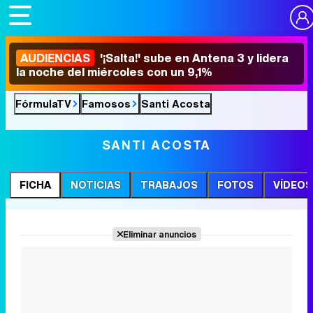
AUDIENCIAS
'¡Salta!' sube en Antena 3 y lidera
la noche del miércoles con un 9,1%
FórmulaTV
Famosos
Santi Acosta
SANTI ACOSTA
FICHA
NOTICIAS
TRABAJOS
FOTOS
VÍDEOS
Eliminar anuncios