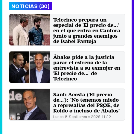
NOTICIAS (30)
Telecinco prepara un
especial de 'El precio de...'
en el que entra en Cantora
junto a grandes enemigos
de Isabel Pantoja
Sábado 27 Junio 2026 13:34 (hace
15 segundos)
Ábalos pide a la justicia
parar el estreno de la
entrevista a su exmujer en
'El precio de...' de
Telecinco
Lunes 8 Septiembre 2025 17:04
(hace 1 minuto)
Santi Acosta ('El precio
de...'): "No tenemos miedo
a represalias del PSOE, de
Koldo o incluso de Ábalos"
Lunes 8 Septiembre 2025 11:22
(hace 9 minutos)