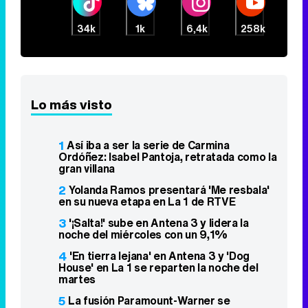
34k
1k
6,4k
258k
Lo más visto
1
Así iba a ser la serie de Carmina
Ordóñez: Isabel Pantoja, retratada como la
gran villana
2
Yolanda Ramos presentará 'Me resbala'
en su nueva etapa en La 1 de RTVE
3
'¡Salta!' sube en Antena 3 y lidera la
noche del miércoles con un 9,1%
4
'En tierra lejana' en Antena 3 y 'Dog
House' en La 1 se reparten la noche del
martes
5
La fusión Paramount-Warner se