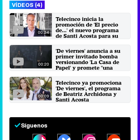
VÍDEOS (4)
Telecinco inicia la
promoción de 'El precio
de...' el nuevo programa
00:34
de Santi Acosta para su
prime time
31 de agosto 2025
'De viernes' anuncia a su
primer invitado bomba
versionando 'La Casa de
00:20
Papel' y promete "una
noche bárbara"
18 de noviembre 2023
Telecinco ya promociona
'De viernes', el programa
de Beatriz Archidona y
00:09
Santi Acosta
12 de noviembre 2023
Síguenos