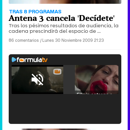
TRAS 8 PROGRAMAS
Antena 3 cancela 'Decídete'
Tras los pésimos resultados de audiencia, la
cadena prescindirá del espacio de ...
86 comentarios
|
Lunes 30 Noviembre 2009 21:23
Loaded
:
25.30%
/
Unmute
Filmin estrena el tráiler de 'Millennial Mal', su nueva comedia universitaria de la mano de Lorena Iglesias
'120 Minutos' celebra sus 2.000 programas en Telemadrid con un vídeo del día a día en la redacción