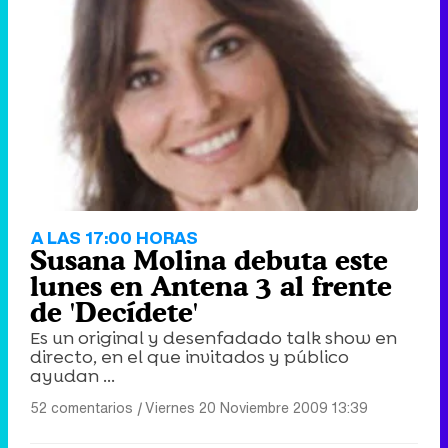
Tráiler de '33 días', la nueva serie de Atresplayer con Julián Villagrán y José Manuel Poga
Tráiler en catalán de 'Ravalear', la nueva serie de HBO Max sobre los fondos buitre
A LAS 17:00 HORAS
Susana Molina debuta este
lunes en Antena 3 al frente
de 'Decídete'
Es un original y desenfadado talk show en
Tráiler de la tercera temporada de 'The Walking Dead: Dead City' de AMC+
directo, en el que invitados y público
ayudan ...
52 comentarios
|
Viernes 20 Noviembre 2009 13:39