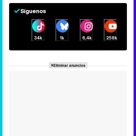
Canción ganadora de Eurovisión 2026: DARA con "Bangaranga" por Bulgaria
Síguenos
34k
1k
6,4k
258k
Eliminar anuncios