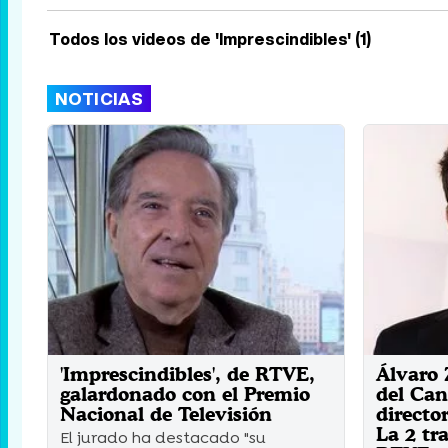
Todos los videos de 'Imprescindibles' (1)
NOTICIAS
'Imprescindibles', de RTVE,
Álvaro 
galardonado con el Premio
del Can
Nacional de Televisión
directo
La 2 tra
El jurado ha destacado "su