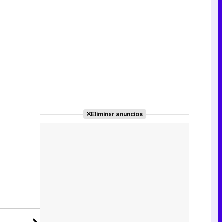
Tráiler de la tercera temporada de 'The Walking Dead: Dead City' de AMC+
Canción ganadora de Eurovisión 2026: DARA con "Bangaranga" por Bulgaria
Eliminar anuncios