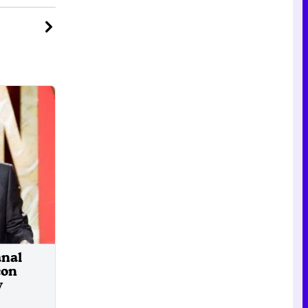
anal
con
y