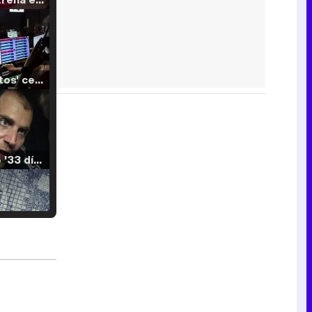
'120 Minutos' celebra sus 2.000 programas en Telemadrid con un vídeo del día a día en la redacción
Tráiler de '33 días', la nueva serie de Atresplayer con Julián Villagrán y José Manuel Poga
Tráiler en catalán de 'Ravalear', la nueva serie de HBO Max sobre los fondos buitre