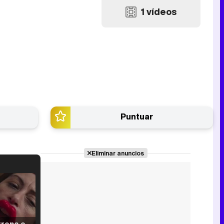
1 vídeos
Puntuar
Eliminar anuncios
Filmin estrena el tráiler de 'Millennial Mal', su nueva comedia universitaria de la mano de Lorena Iglesias