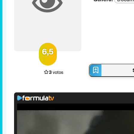
6,5
3
votos