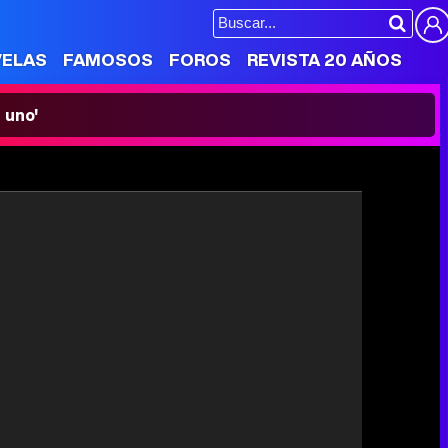
VELAS
FAMOSOS
FOROS
REVISTA 20 AÑOS
 uno'