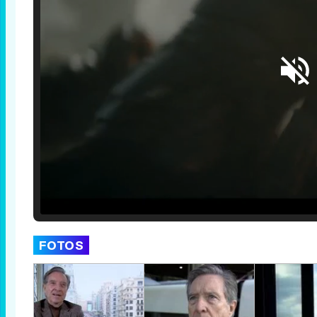
Loaded
:
25.30%
/
Unmute
FOTOS