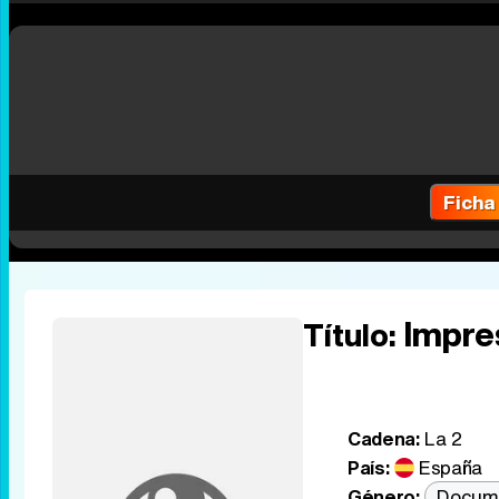
Ficha
Impre
Título:
Cadena:
La 2
País:
España
Género:
Docum