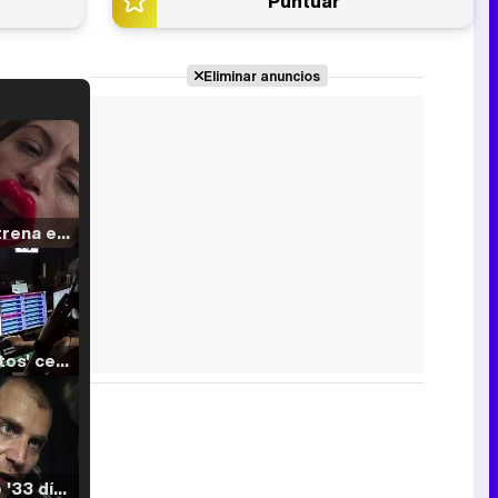
Puntuar
Eliminar anuncios
Filmin estrena el tráiler de 'Millennial Mal', su nueva comedia universitaria de la mano de Lorena Iglesias
'120 Minutos' celebra sus 2.000 programas en Telemadrid con un vídeo del día a día en la redacción
Tráiler de '33 días', la nueva serie de Atresplayer con Julián Villagrán y José Manuel Poga