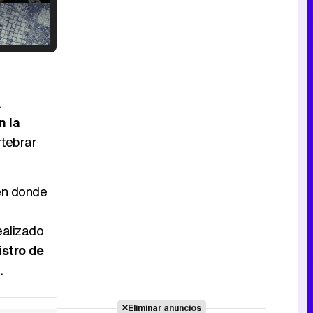
Tráiler en catalán de 'Ravalear', la nueva serie de HBO Max sobre los fondos buitre
.
n la
rtebrar
Tráiler de la tercera temporada de 'The Walking Dead: Dead City' de AMC+
en donde
ealizado
Canción ganadora de Eurovisión 2026: DARA con "Bangaranga" por Bulgaria
istro de
.
Eliminar anuncios