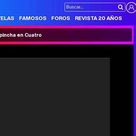
VELAS
FAMOSOS
FOROS
REVISTA 20 AÑOS
' pincha en Cuatro