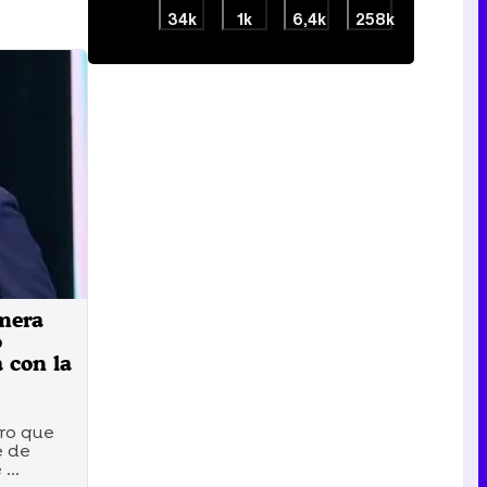
34k
1k
6,4k
258k
mera
o
a con la
aro que
e de
...