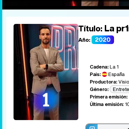
La pr
Título:
2020
Año:
Cadena:
La 1
País:
España
Productora:
Visi
Género:
Entret
Primera emisión:
Última emisión:
10