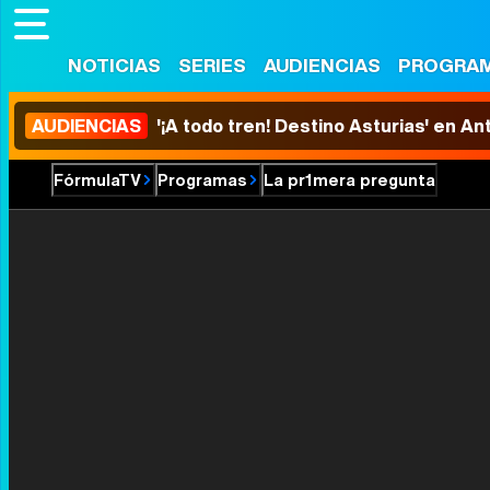
NOTICIAS
SERIES
AUDIENCIAS
PROGRA
AUDIENCIAS
'¡A todo tren! Destino Asturias' en An
FórmulaTV
Programas
La pr1mera pregunta