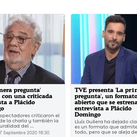
mera pregunta'
TVE presenta 'La pr1
 con una criticada
pregunta', un format
sta a Plácido
abierto que se estren
go
entrevista a Plácido
Domingo
spectadores criticaron el
e la charla y también la
Lluís Guilera ha dejado cl
ralidad del ...
es un formato que admit
todo, pero que se aleja de 
7 Septiembre 2020 18:30