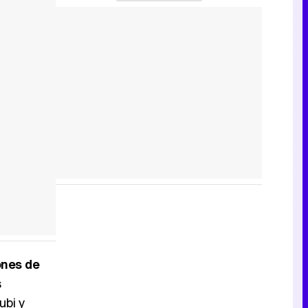
ones de
s
ubi y