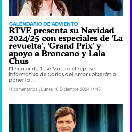
Tráiler en catalán de 'Ravalear', la nueva serie de HBO Max sobre los fondos buitre
CALENDARIO DE ADVIENTO
RTVE presenta su Navidad
2024/25 con especiales de 'La
revuelta', 'Grand Prix' y
apoyo a Broncano y Lala
Tráiler de la tercera temporada de 'The Walking Dead: Dead City' de AMC+
Chus
El humor de José Mota o el repaso
informativo de Carlos del Amor volverán a
poner la ...
Canción ganadora de Eurovisión 2026: DARA con "Bangaranga" por Bulgaria
11 comentarios
|
Lunes 16 Diciembre 2024 14:45