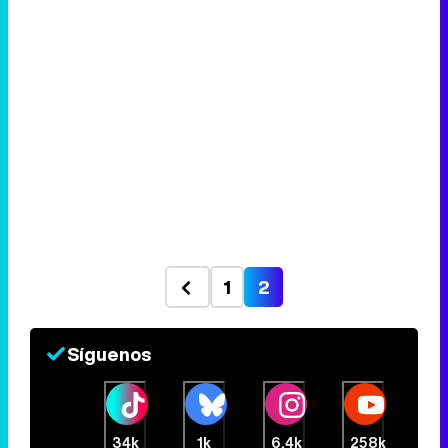
1
2
Síguenos
34k
1k
6,4k
258k