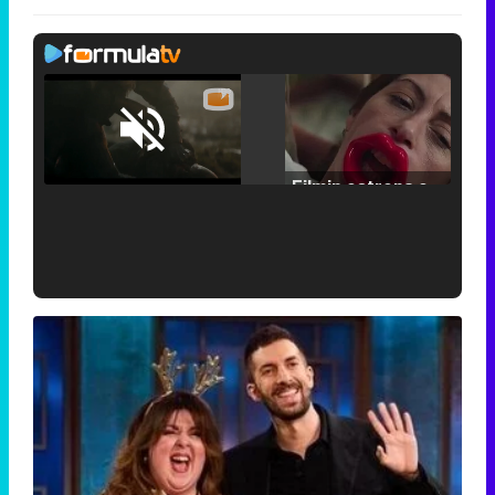
Loaded
:
25.30%
/
Unmute
Filmin estrena el tráiler de 'Millennial Mal', su nueva comedia universitaria de la mano de Lorena Iglesias
'120 Minutos' celebra sus 2.000 programas en Telemadrid con un vídeo del día a día en la redacción
Tráiler de '33 días', la nueva serie de Atresplayer con Julián Villagrán y José Manuel Poga