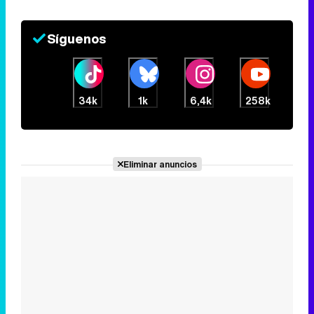
Síguenos
34k
1k
6,4k
258k
Eliminar anuncios