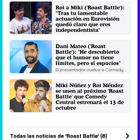
Roi a Miki ('Roast Battle'):
"Tras tu lamentable
actuación en Eurovisión
quedó claro que eres
independentista"
Los dos exconcursantes de
'Operación Triunfo' se atacaron
Dani Mateo ('Roast
con humor en 'Roast Battle' ...
Battle'): "He descubierto
Lunes 4 Noviembre 2019 14:04
que el humor no tiene
límites, pero sí espacios"
El presentador vuelve a Comedy
Central con la segunda
temporada de 'Roast Battle' y ...
Miki Núñez y Roi Méndez
Domingo 13 Octubre 2019 11:00
se unen al próximo 'Roast
Battle' que Comedy
Central estrenará el 13 de
octubre
Los exconcursantes de 'OT'
participarán junto a Dani Rovira,
Nacho Vidal, Ignatius, JJ ...
Martes 3 Septiembre 2019 13:59
Todas las noticias de 'Roast Battle' (8)