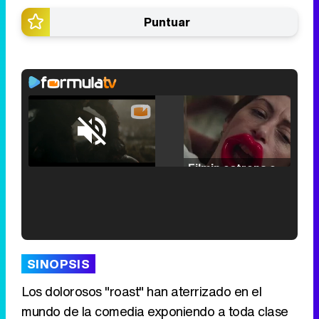
Puntuar
Loaded
:
25.30%
/
Unmute
Filmin estrena el tráiler de 'Millennial Mal', su nueva comedia universitaria de la mano de Lorena Iglesias
'120 Minutos' celebra sus 2.000 programas en Telemadrid con un vídeo del día a día en la redacción
SINOPSIS
Los dolorosos "roast" han aterrizado en el
mundo de la comedia exponiendo a toda clase