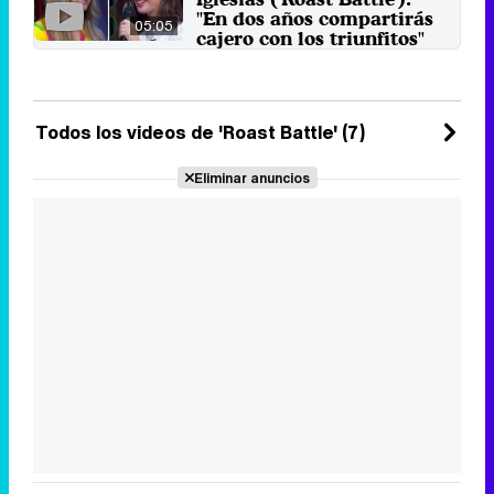
junto al humorista ...
"En dos años compartirás
25 de octubre 2021
05:05
cajero con los triunfitos"
La colaboradora de 'Las que
faltaban' y la de 'Yu: No te pierdas
nada' se lanzaron zascas ...
11 de noviembre 2019
Todos los videos de 'Roast Battle' (7)
Eliminar anuncios