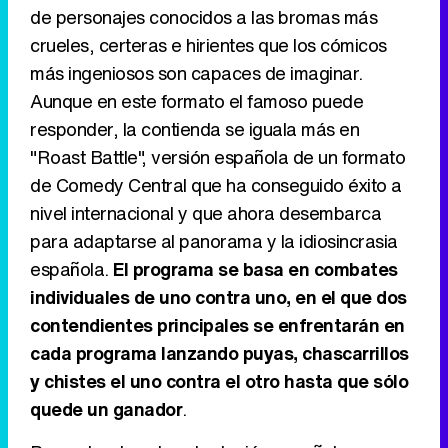
de personajes conocidos a las bromas más
Tráiler de '33 días', la nueva serie de Atresplayer con Julián Villagrán y José Manuel Poga
crueles, certeras e hirientes que los cómicos
más ingeniosos son capaces de imaginar.
Aunque en este formato el famoso puede
responder, la contienda se iguala más en
Tráiler en catalán de 'Ravalear', la nueva serie de HBO Max sobre los fondos buitre
"Roast Battle", versión española de un formato
de Comedy Central que ha conseguido éxito a
nivel internacional y que ahora desembarca
para adaptarse al panorama y la idiosincrasia
Tráiler de la tercera temporada de 'The Walking Dead: Dead City' de AMC+
española.
El programa se basa en combates
individuales de uno contra uno, en el que dos
contendientes principales se enfrentarán en
cada programa lanzando puyas, chascarrillos
Canción ganadora de Eurovisión 2026: DARA con "Bangaranga" por Bulgaria
y chistes el uno contra el otro hasta que sólo
quede un ganador
.