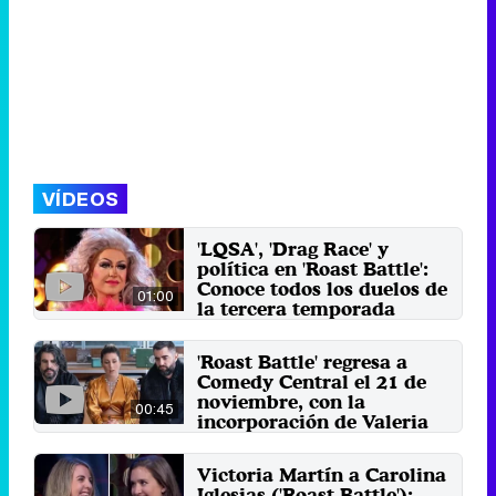
VÍDEOS
'LQSA', 'Drag Race' y
política en 'Roast Battle':
Conoce todos los duelos de
01:00
la tercera temporada
La nueva temporada se estrena
el 21 de noviembre de 2021 con
'Roast Battle' regresa a
cuatro batallas.
Comedy Central el 21 de
19 de noviembre 2021
noviembre, con la
00:45
incorporación de Valeria
Ros como jurado
La cómica se une al jurado del la
Victoria Martín a Carolina
tercera temporada del espacio,
Iglesias ('Roast Battle'):