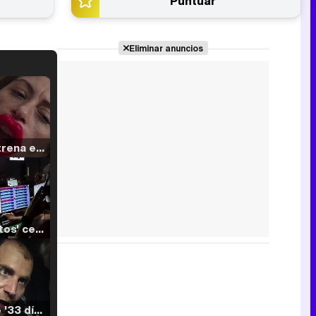
Puntuar
Eliminar anuncios
Filmin estrena el tráiler de 'Millennial Mal', su nueva comedia universitaria de la mano de Lorena Iglesias
'120 Minutos' celebra sus 2.000 programas en Telemadrid con un vídeo del día a día en la redacción
Tráiler de '33 días', la nueva serie de Atresplayer con Julián Villagrán y José Manuel Poga