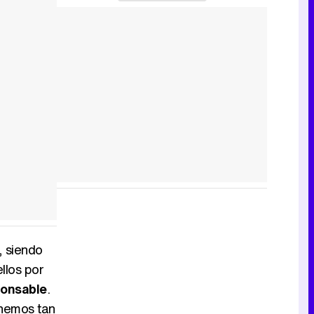
, siendo
llos por
ponsable
.
enemos tan