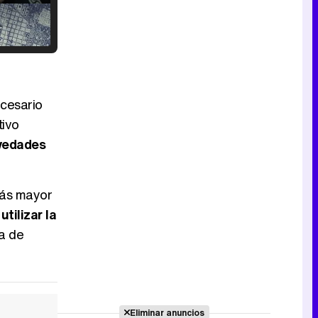
Tráiler en catalán de 'Ravalear', la nueva serie de HBO Max sobre los fondos buitre
ecesario
tivo
ovedades
Tráiler de la tercera temporada de 'The Walking Dead: Dead City' de AMC+
más mayor
tilizar la
la de
Canción ganadora de Eurovisión 2026: DARA con "Bangaranga" por Bulgaria
Eliminar anuncios