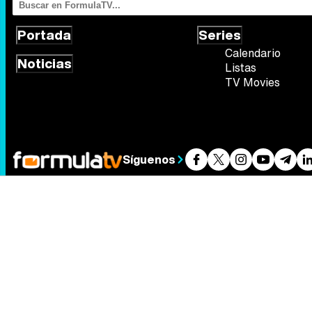
Portada
Series
Calendario
Noticias
Listas
TV Movies
Síguenos
Quiénes somos
Aviso Legal
Política de privacidad
Política de
FormulaTV.com
© 2004 - 2026