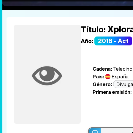
Xplor
Título:
2018 - Act
Año:
Cadena:
Telecinc
País:
España
Género:
Divulga
Primera emisión: