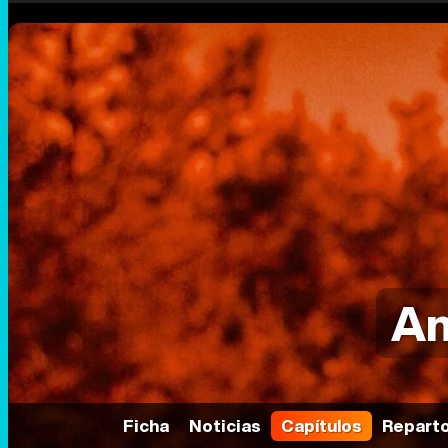
Am
Ficha
Noticias
Capítulos
Repart