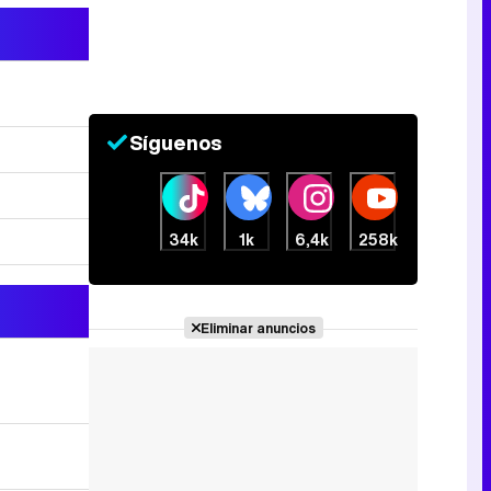
Tráiler de la tercera temporada de 'The Walking Dead: Dead City' de AMC+
Síguenos
Canción ganadora de Eurovisión 2026: DARA con "Bangaranga" por Bulgaria
34k
1k
6,4k
258k
Eliminar anuncios