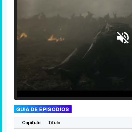
Loaded
:
29.30%
/
Unmute
GUÍA DE EPISODIOS
Capítulo
Título