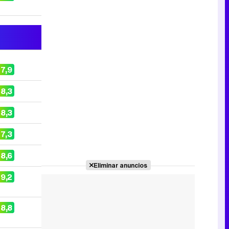
7,9
8,3
8,3
7,3
8,6
Eliminar anuncios
9,2
8,8