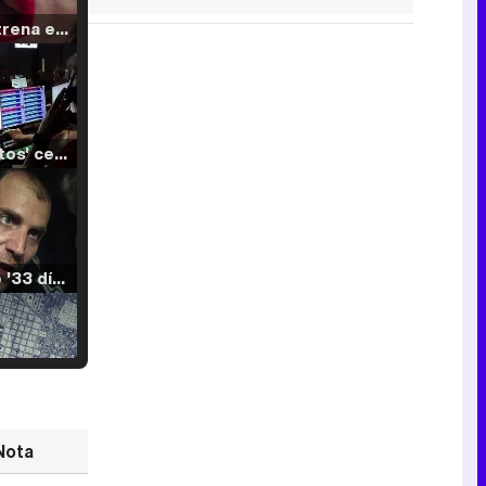
Filmin estrena el tráiler de 'Millennial Mal', su nueva comedia universitaria de la mano de Lorena Iglesias
'120 Minutos' celebra sus 2.000 programas en Telemadrid con un vídeo del día a día en la redacción
Tráiler de '33 días', la nueva serie de Atresplayer con Julián Villagrán y José Manuel Poga
Tráiler en catalán de 'Ravalear', la nueva serie de HBO Max sobre los fondos buitre
Nota