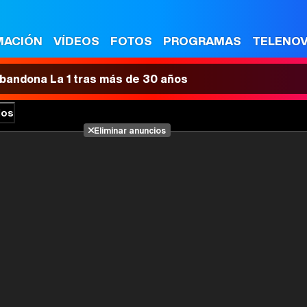
MACIÓN
VÍDEOS
FOTOS
PROGRAMAS
TELENO
 abandona La 1 tras más de 30 años
los
Eliminar anuncios