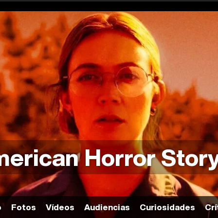
erican Horror Stor
o
Fotos
Vídeos
Audiencias
Curiosidades
Crí