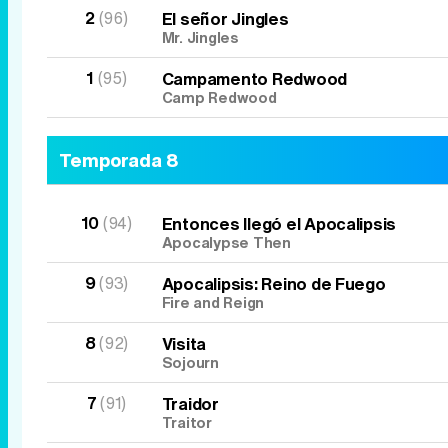
2
(96)
El señor Jingles
Mr. Jingles
1
(95)
Campamento Redwood
Camp Redwood
Temporada 8
10
(94)
Entonces llegó el Apocalipsis
Apocalypse Then
9
(93)
Apocalipsis: Reino de Fuego
Fire and Reign
8
(92)
Visita
Sojourn
7
(91)
Traidor
Traitor