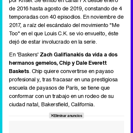
por Krisel. Se emitió en canal FX desde enero
de 2016 hasta agosto de 2019, constando de 4
temporadas con 40 episodios. En noviembre de
Tráiler en catalán de 'Ravalear', la nueva serie de HBO Max sobre los fondos buitre
2017, a raíz del escándalo del movimiento "Me
Too" en el que Louis C.K. se vio envuelto, éste
dejó de estar involucrado en la serie.
Tráiler de la tercera temporada de 'The Walking Dead: Dead City' de AMC+
En 'Baskers'
Zach Galifianakis da vida a dos
hermanos gemelos, Chip y Dale Everett
Baskets
. Chip quiere convertirse en payaso
profesional y, tras fracasar en una prestigiosa
Canción ganadora de Eurovisión 2026: DARA con "Bangaranga" por Bulgaria
escuela de payasos de París, se tiene que
conformar con un trabajo en un rodeo de su
ciudad natal, Bakersfield, California.
Eliminar anuncios