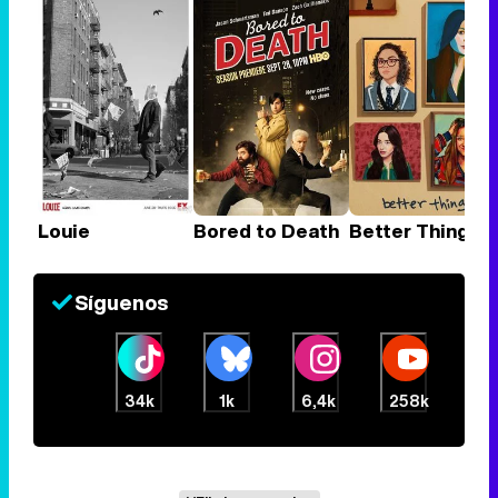
Louie
Bored to Death
Better Things
Síguenos
34k
1k
6,4k
258k