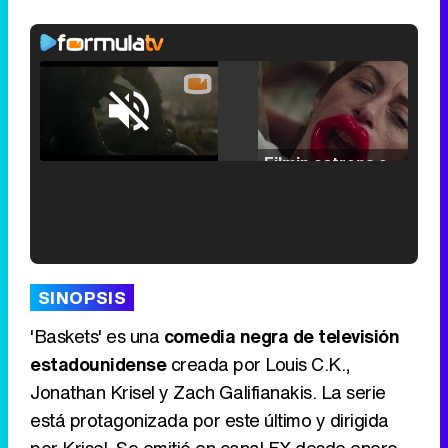
Loaded
:
25.30%
/
Unmute
Filmin estrena el tráiler de 'Millennial Mal', su nueva comedia universitaria de la mano de Lorena Iglesias
'120 Minutos' celebra sus 2.000 programas en Telemadrid con un vídeo del día a día en la redacción
SINOPSIS
'Baskets' es una
comedia negra de televisión
estadounidense
creada por Louis C.K.,
Jonathan Krisel y Zach Galifianakis. La serie
Tráiler de '33 días', la nueva serie de Atresplayer con Julián Villagrán y José Manuel Poga
está protagonizada por este último y dirigida