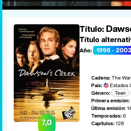
Dawso
Título:
Título alternati
1998 - 200
Año:
Cadena:
The Warn
País:
Estados 
Género:
Teen
Primera emisión:
Última emisión:
1
Temporadas:
6
7,0
Capítulos:
128