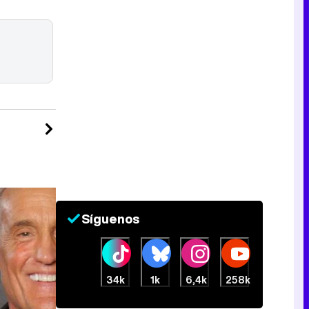
Síguenos
34k
1k
6,4k
258k