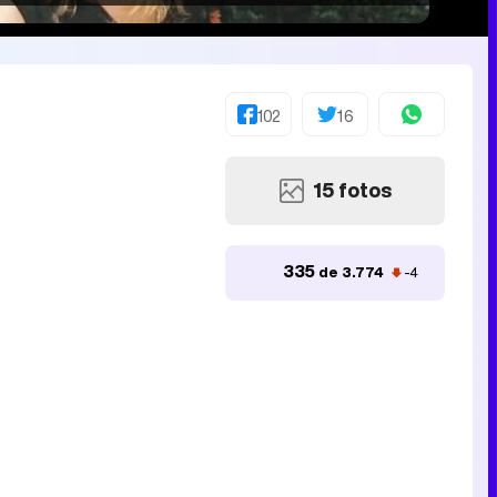
102
16
15 fotos
335
de 3.774
-4