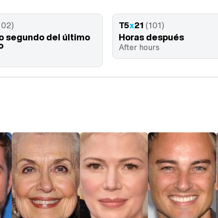
102)
T5
x
21
(101)
mo segundo del último
Horas después
o
After hours
y