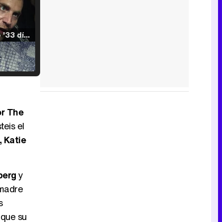
Tráiler de '33 días', la nueva serie de Atresplayer con Julián Villagrán y José Manuel Poga
Tráiler en catalán de 'Ravalear', la nueva serie de HBO Max sobre los fondos buitre
or The
teis el
 Katie
Tráiler de la tercera temporada de 'The Walking Dead: Dead City' de AMC+
berg
y
 madre
s
Canción ganadora de Eurovisión 2026: DARA con "Bangaranga" por Bulgaria
 que su