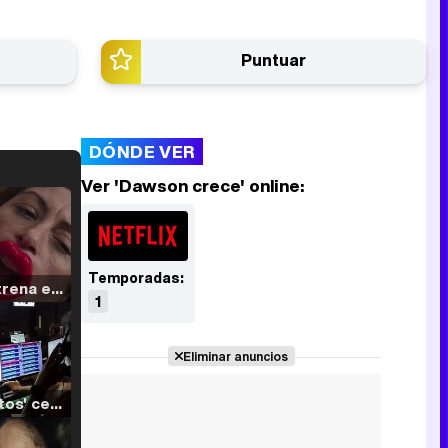
Puntuar
DÓNDE VER
Ver 'Dawson crece' online:
Temporadas:
Filmin estrena el tráiler de 'Millennial Mal', su nueva comedia universitaria de la mano de Lorena Iglesias
1
Eliminar anuncios
'120 Minutos' celebra sus 2.000 programas en Telemadrid con un vídeo del día a día en la redacción