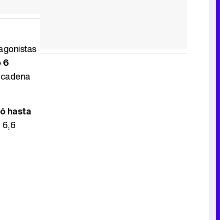
agonistas
o 6
, cadena
ió hasta
 6,6