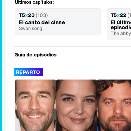
Últimos capítulos:
T5
x
23
(103)
T5
x
22
(
El canto del cisne
El últi
episodi
Swan song
The abb
Guía de episodios
REPARTO