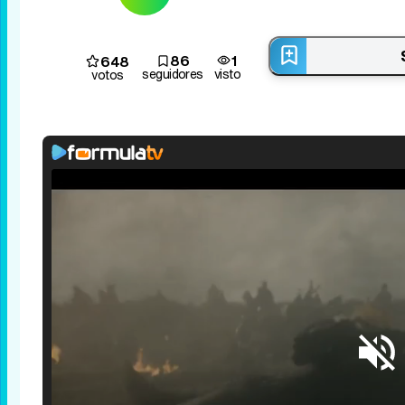
86
1
648
seguidores
visto
votos