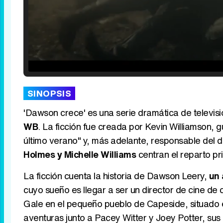
Loaded
:
29.30%
/
Unmute
SINOPSIS
'Dawson crece' es una serie dramática de televi
WB
. La ficción fue creada por Kevin Williamson, gu
último verano" y, más adelante, responsable del d
Holmes y Michelle Williams
centran el reparto pri
La ficción cuenta la historia de Dawson Leery,
un 
cuyo sueño es llegar a ser un director de cine de 
Gale en el pequeño pueblo de Capeside, situado
aventuras junto a Pacey Witter y Joey Potter, su