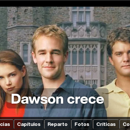
Dawson crece
cias
Capítulos
Reparto
Fotos
Críticas
Co