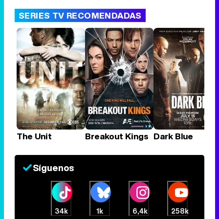
SERIES TV RECOMENDADAS
The Unit
Breakout Kings
Dark Blue
Síguenos
34k
1k
6,4k
258k