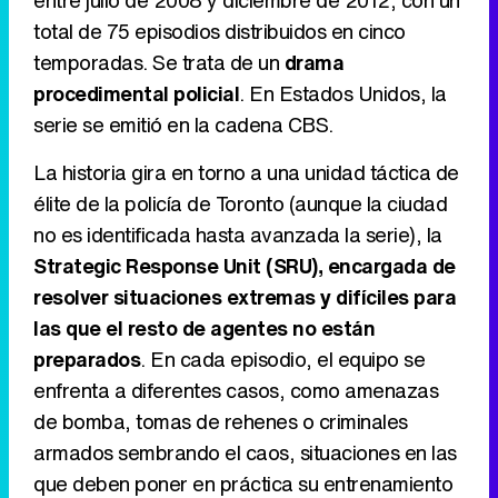
entre julio de 2008 y diciembre de 2012, con un
total de 75 episodios distribuidos en cinco
temporadas. Se trata de un
drama
Tráiler en catalán de 'Ravalear', la nueva serie de HBO Max sobre los fondos buitre
procedimental policial
. En Estados Unidos, la
serie se emitió en la cadena CBS.
La historia gira en torno a una unidad táctica de
Tráiler de la tercera temporada de 'The Walking Dead: Dead City' de AMC+
élite de la policía de Toronto (aunque la ciudad
no es identificada hasta avanzada la serie), la
Strategic Response Unit (SRU), encargada de
resolver situaciones extremas y difíciles para
Canción ganadora de Eurovisión 2026: DARA con "Bangaranga" por Bulgaria
las que el resto de agentes no están
preparados
. En cada episodio, el equipo se
enfrenta a diferentes casos, como amenazas
de bomba, tomas de rehenes o criminales
armados sembrando el caos, situaciones en las
que deben poner en práctica su entrenamiento