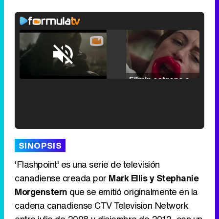
Loaded
:
25.30%
/
Unmute
Filmin estrena el tráiler de 'Millennial Mal', su nueva comedia universitaria de la mano de Lorena Iglesias
'120 Minutos' celebra sus 2.000 programas en Telemadrid con un vídeo del día a día en la redacción
SINOPSIS
'Flashpoint' es una serie de televisión
canadiense creada por
Mark Ellis y Stephanie
Morgenstern
que se emitió originalmente en la
Tráiler de '33 días', la nueva serie de Atresplayer con Julián Villagrán y José Manuel Poga
cadena canadiense CTV Television Network