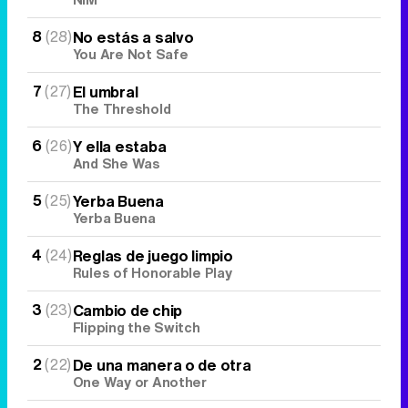
8
(28)
No estás a salvo
You Are Not Safe
Tráiler de la tercera temporada de 'The Walking Dead: Dead City' de AMC+
7
(27)
El umbral
The Threshold
6
(26)
Y ella estaba
And She Was
Canción ganadora de Eurovisión 2026: DARA con "Bangaranga" por Bulgaria
5
(25)
Yerba Buena
Yerba Buena
4
(24)
Reglas de juego limpio
Rules of Honorable Play
3
(23)
Cambio de chip
Flipping the Switch
2
(22)
De una manera o de otra
One Way or Another