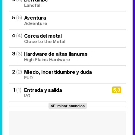
Landfall
5
(5)
Aventura
Adventure
4
(4)
Cerca del metal
Close to the Metal
3
(3)
Hardware de altas llanuras
High Plains Hardware
2
(2)
Miedo, incertidumbre y duda
FUD
1
(1)
Entrada y salida
5,3
I/0
Eliminar anuncios