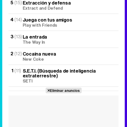
5
(15)
Extracción y defensa
Extract and Defend
4
(14)
Juega con tus amigos
Play with Friends
3
(13)
La entrada
The Way In
2
(12)
Cocaína nueva
New Coke
1
(11)
S.E.T.I. (Búsqueda de inteligencia
extraterrestre)
SETI
Eliminar anuncios