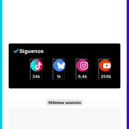
Síguenos
34k
1k
6,4k
258k
Eliminar anuncios