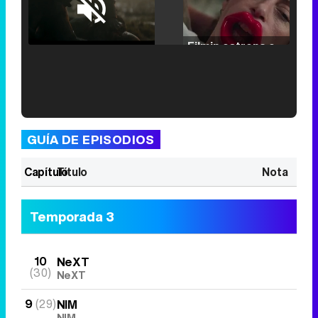
Loaded
:
25.30%
/
Unmute
Filmin estrena el tráiler de 'Millennial Mal', su nueva comedia universitaria de la mano de Lorena Iglesias
'120 Minutos' celebra sus 2.000 programas en Telemadrid con un vídeo del día a día en la redacción
GUÍA DE EPISODIOS
Capítulo
Título
Nota
Tráiler de '33 días', la nueva serie de Atresplayer con Julián Villagrán y José Manuel Poga
Temporada 3
10
NeXT
(30)
NeXT
Tráiler en catalán de 'Ravalear', la nueva serie de HBO Max sobre los fondos buitre
9
(29)
NIM
NIM