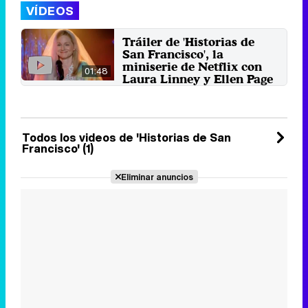
VÍDEOS
Tráiler de 'Historias de
San Francisco', la
miniserie de Netflix con
01:48
Laura Linney y Ellen Page
Tras una larga ausencia, Mary Ann
Singleton vuelve a San Francisco
y se reencuentra con ...
20 de agosto 2019
Todos los videos de 'Historias de San
Francisco' (1)
Eliminar anuncios