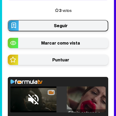
3
votos
Seguir
Marcar como vista
Puntuar
Loaded
:
25.30%
/
Unmute
Filmin estrena el tráiler de 'Millennial Mal', su nueva comedia universitaria de la mano de Lorena Iglesias