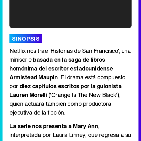
'120 Minutos' celebra sus 2.000 programas en Telemadrid con un vídeo del día a día en la redacción
SINOPSIS
Netflix nos trae 'Historias de San Francisco', una
miniserie
basada en la saga de libros
homónima del escritor estadounidense
Tráiler de '33 días', la nueva serie de Atresplayer con Julián Villagrán y José Manuel Poga
Armistead Maupin
. El drama está compuesto
por
diez capítulos escritos por la guionista
Lauren Morelli
('Orange Is The New Black'),
quien actuará también como productora
Tráiler en catalán de 'Ravalear', la nueva serie de HBO Max sobre los fondos buitre
ejecutiva de la ficción.
La serie nos presenta a Mary Ann
,
interpretada por Laura Linney, que regresa a su
Tráiler de la tercera temporada de 'The Walking Dead: Dead City' de AMC+