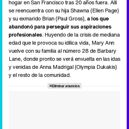
hogar en San Francisco tras 20 años fuera. Allí
se reencuentra con su hija Shawna (Ellen Page)
y su exmarido Brian (Paul Gross),
a los que
abandonó para perseguir sus aspiraciones
Canción ganadora de Eurovisión 2026: DARA con "Bangaranga" por Bulgaria
profesionales
. Huyendo de la crisis de mediana
edad que le provoca su idílica vida, Mary Ann
vuelve con su familia al número 28 de Barbary
Lane, donde pronto se verá envuelta en las idas
y venidas de Anna Madrigal (Olympia Dukakis)
y el resto de la comunidad.
Eliminar anuncios