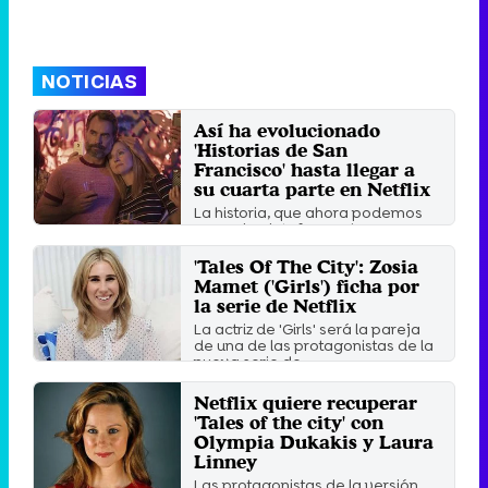
NOTICIAS
Así ha evolucionado
'Historias de San
Francisco' hasta llegar a
su cuarta parte en Netflix
La historia, que ahora podemos
ver en la plataforma de pago,
comenzó a ser contada en un ...
'Tales Of The City': Zosia
Martes 20 Agosto 2019 11:09
Mamet ('Girls') ficha por
la serie de Netflix
La actriz de 'Girls' será la pareja
de una de las protagonistas de la
nueva serie de ...
Miércoles 24 Octubre 2018 19:32
Netflix quiere recuperar
'Tales of the city' con
Olympia Dukakis y Laura
Linney
Las protagonistas de la versión