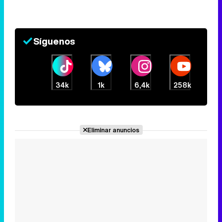
Síguenos
34k
1k
6,4k
258k
Eliminar anuncios