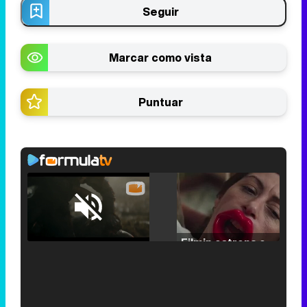
Seguir
Marcar como vista
Puntuar
Loaded
:
25.30%
/
Unmute
Filmin estrena el tráiler de 'Millennial Mal', su nueva comedia universitaria de la mano de Lorena Iglesias