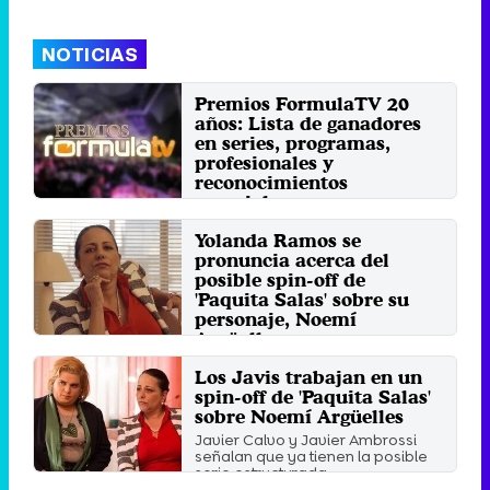
NOTICIAS
Premios FormulaTV 20
años: Lista de ganadores
en series, programas,
profesionales y
reconocimientos
especiales
La actriz Gemma Cuervo,
Yolanda Ramos se
reconocida por el premio de
FormulaTV a Toda una vida.
pronuncia acerca del
posible spin-off de
Miércoles 19 Febrero 2025 12:20
'Paquita Salas' sobre su
personaje, Noemí
Argüelles
La actriz visitó 'Late Xou', donde
Los Javis trabajan en un
reconoció no haber recibido
spin-off de 'Paquita Salas'
ninguna llamada de los ...
sobre Noemí Argüelles
Miércoles 29 Noviembre 2023 05:57
Javier Calvo y Javier Ambrossi
señalan que ya tienen la posible
serie estructurada.