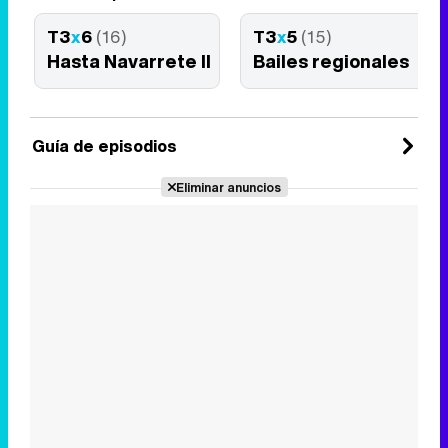
T3
x
6
(16)
T3
x
5
(15)
Hasta Navarrete II
Bailes regionales
Guía de episodios
Eliminar anuncios