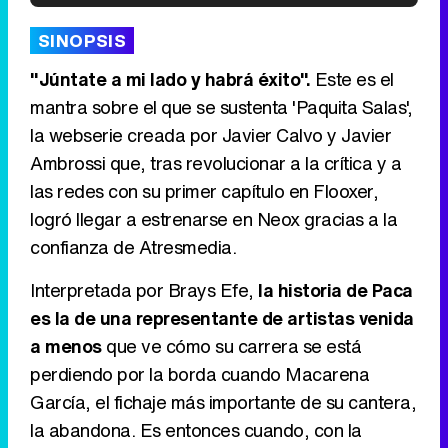
'120 Minutos' celebra sus 2.000 programas en Telemadrid con un vídeo del día a día en la redacción
SINOPSIS
"Júntate a mi lado y habrá éxito".
Este es el
mantra sobre el que se sustenta 'Paquita Salas',
la webserie creada por Javier Calvo y Javier
Tráiler de '33 días', la nueva serie de Atresplayer con Julián Villagrán y José Manuel Poga
Ambrossi que, tras revolucionar a la crítica y a
las redes con su primer capítulo en Flooxer,
logró llegar a estrenarse en Neox gracias a la
confianza de Atresmedia.
Tráiler en catalán de 'Ravalear', la nueva serie de HBO Max sobre los fondos buitre
Interpretada por Brays Efe,
la historia de Paca
es la de una representante de artistas venida
a menos
que ve cómo su carrera se está
Tráiler de la tercera temporada de 'The Walking Dead: Dead City' de AMC+
perdiendo por la borda cuando Macarena
García, el fichaje más importante de su cantera,
la abandona. Es entonces cuando, con la