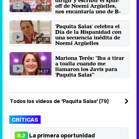
dirigir y escribir el spin-
off de Noemí Argüelles,
03:55
nos encantaría uno de B-
Fashion"
Los creadores y directores de
'Paquita Salas' celebra el
'Paquita Salas' adelantan detalles
Día de la Hispanidad con
sobre los próximos ...
una secuencia inédita de
22 de enero 2024
01:08
Noemí Argüelles
El personaje de la ficción
recuerda su experiencia con el
Mariona Terés: "Iba a tirar
entorno de la Casa Real en ...
a toalla cuando me
12 de octubre 2021
llamaron los Javis para
34:27
'Paquita Salas'"
La actriz catalana analiza su
trayectoria desde que debutó en
'Paquita Salas' hasta ...
23 de octubre 2020
Todos los videos de 'Paquita Salas' (79)
CRÍTICAS
La primera oportunidad
8.2