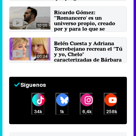
11 de mayo 2024
Ricardo Gómez:
"'Romancero' es un
universo propio, creado
10:08
por y para lo que se
cuenta aquí"
3 de noviembre 2023
Belén Cuesta y Adriana
Torrebejano recrean el "Tú
y yo, Chelo"
00:24
caracterizadas de Bárbara
Rey y Chelo Gª Cortés
6 de marzo 2023
Síguenos
34k
1k
6,4k
258k