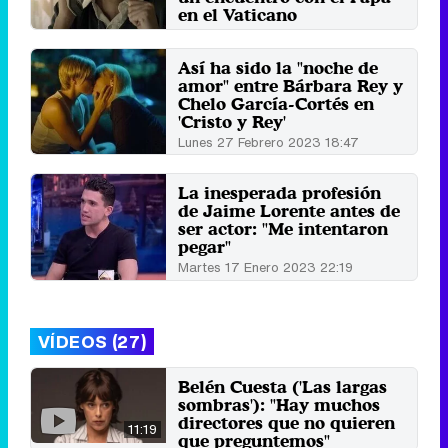
en el Vaticano
Miércoles 12 Junio 2024 18:19
Así ha sido la "noche de
amor" entre Bárbara Rey y
Chelo García-Cortés en
'Cristo y Rey'
Lunes 27 Febrero 2023 18:47
La inesperada profesión
de Jaime Lorente antes de
ser actor: "Me intentaron
pegar"
Martes 17 Enero 2023 22:19
VÍDEOS (27)
Belén Cuesta ('Las largas
sombras'): "Hay muchos
directores que no quieren
11:19
que preguntemos"