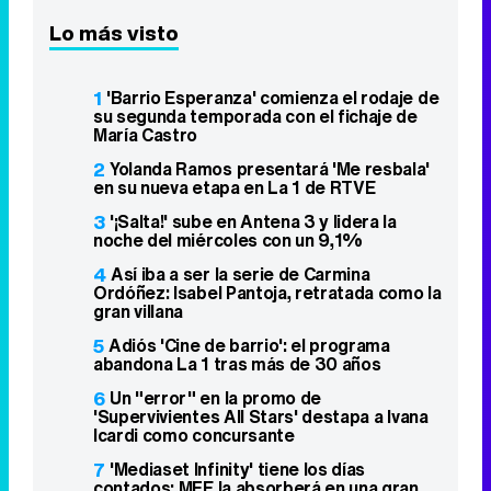
Lo más visto
1
'Barrio Esperanza' comienza el rodaje de
su segunda temporada con el fichaje de
María Castro
2
Yolanda Ramos presentará 'Me resbala'
en su nueva etapa en La 1 de RTVE
3
'¡Salta!' sube en Antena 3 y lidera la
noche del miércoles con un 9,1%
4
Así iba a ser la serie de Carmina
Ordóñez: Isabel Pantoja, retratada como la
gran villana
5
Adiós 'Cine de barrio': el programa
abandona La 1 tras más de 30 años
6
Un "error" en la promo de
'Supervivientes All Stars' destapa a Ivana
Icardi como concursante
7
'Mediaset Infinity' tiene los días
contados: MFE la absorberá en una gran