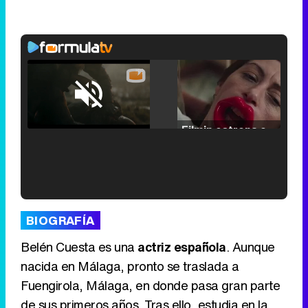
Loaded
:
25.30%
/
Unmute
Filmin estrena el tráiler de 'Millennial Mal', su nueva comedia universitaria de la mano de Lorena Iglesias
'120 Minutos' celebra sus 2.000 programas en Telemadrid con un vídeo del día a día en la redacción
BIOGRAFÍA
Belén Cuesta es una
actriz española
. Aunque
nacida en Málaga, pronto se traslada a
Fuengirola, Málaga, en donde pasa gran parte
Tráiler de '33 días', la nueva serie de Atresplayer con Julián Villagrán y José Manuel Poga
de sus primeros años. Tras ello, estudia en la