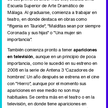
Escuela Superior de Arte Dramático de
Málaga. Al graduarse, comienza a trabajar en
teatro, en donde destaca en obras como
Tráiler en catalán de 'Ravalear', la nueva serie de HBO Max sobre los fondos buitre
"Ifigenia en Táuride", "Malditas sean por siempre
Coronada y sus hijas" o "Una mujer sin
importancia".
Tráiler de la tercera temporada de 'The Walking Dead: Dead City' de AMC+
También comienza pronto a tener
apariciones
en televisión
, aunque en un principio de poca
importancia, como le sucedió en su estreno en
2008 en la serie de Antena 3 'Cazadores de
Canción ganadora de Eurovisión 2026: DARA con "Bangaranga" por Bulgaria
hombres'. Un año después se estrena en el cine
con "Hierro", aunque por el momento sus
apariciones en ese medio no son muy
habituales. Se centra más en el teatro o en la
televisión, en donde tiene apariciones en