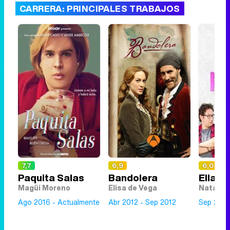
CARRERA: PRINCIPALES TRABAJOS
7,7
6,9
6,0
Paquita Salas
Bandolera
Ella e
Magüi Moreno
Elisa de Vega
Natalia
Ago 2016 - Actualmente
Abr 2012 - Sep 2012
Sep 2017