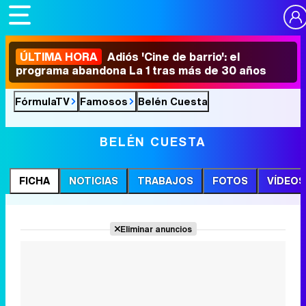
ÚLTIMA HORA
Adiós 'Cine de barrio': el
programa abandona La 1 tras más de 30 años
FórmulaTV
Famosos
Belén Cuesta
BELÉN CUESTA
FICHA
NOTICIAS
TRABAJOS
FOTOS
VÍDEOS
Eliminar anuncios