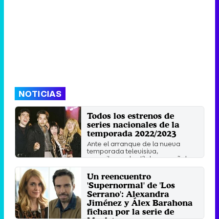
NOTICIAS
Todos los estrenos de
series nacionales de la
temporada 2022/2023
Ante el arranque de la nueva
temporada televisiva,
recopilamos los títulos españoles
...
Sábado 27 Agosto 2022 12:53
Un reencuentro
'Supernormal' de 'Los
Serrano': Alexandra
Jiménez y Álex Barahona
fichan por la serie de