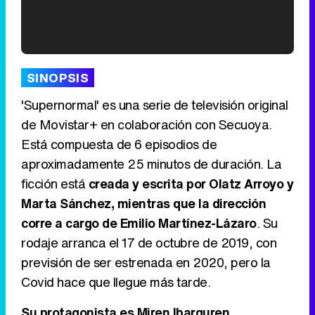
'120 Minutos' celebra sus 2.000 programas en Telemadrid con un vídeo del día a día en la redacción
SINOPSIS
'Supernormal' es una serie de televisión original
de Movistar+ en colaboración con Secuoya.
Está compuesta de 6 episodios de
Tráiler de '33 días', la nueva serie de Atresplayer con Julián Villagrán y José Manuel Poga
aproximadamente 25 minutos de duración. La
ficción está
creada y escrita por Olatz Arroyo y
Marta Sánchez, mientras que la dirección
corre a cargo de Emilio Martínez-Lázaro
. Su
Tráiler en catalán de 'Ravalear', la nueva serie de HBO Max sobre los fondos buitre
rodaje arranca el 17 de octubre de 2019, con
previsión de ser estrenada en 2020, pero la
Covid hace que llegue más tarde.
Tráiler de la tercera temporada de 'The Walking Dead: Dead City' de AMC+
Su protagonista es Miren Ibarguren
,