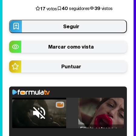
40
39
17
seguidores
vistos
votos
Seguir
Marcar como vista
Puntuar
Loaded
:
25.30%
/
Unmute
Filmin estrena el tráiler de 'Millennial Mal', su nueva comedia universitaria de la mano de Lorena Iglesias