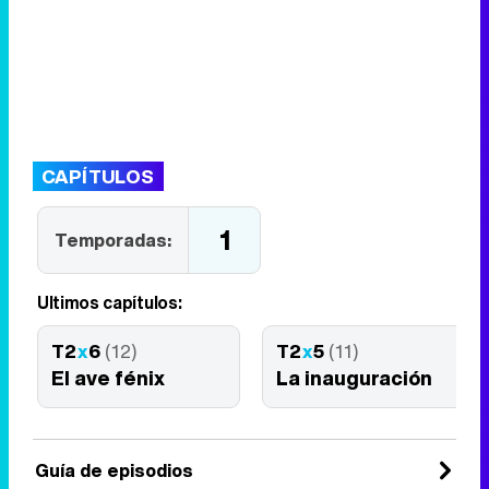
CAPÍTULOS
1
Temporadas:
Últimos capítulos:
T2
x
6
(12)
T2
x
5
(11)
El ave fénix
La inauguración
Guía de episodios