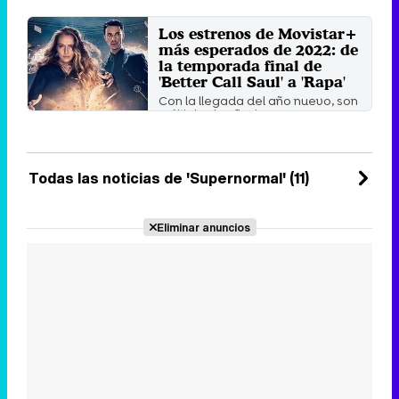
Movistar
Los dos actores se suman al
Los estrenos de Movistar+
reparto en su segunda
más esperados de 2022: de
temporada dando vida a Pitu y
Rubén.
la temporada final de
Lunes 21 Marzo 2022 12:03
'Better Call Saul' a 'Rapa'
Con la llegada del año nuevo, son
múltiples las ficciones que
calientan motores para ...
Sábado 1 Enero 2022 10:49
Todas las noticias de 'Supernormal' (11)
Eliminar anuncios