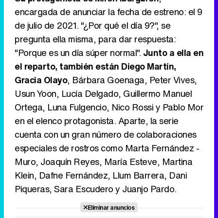
encargada de anunciar la fecha de estreno: el 9
de julio de 2021. "¿Por qué el día 9?", se
pregunta ella misma, para dar respuesta:
Canción ganadora de Eurovisión 2026: DARA con "Bangaranga" por Bulgaria
"Porque es un día súper normal".
Junto a ella en
el reparto, también están Diego Martín,
Gracia Olayo
, Bárbara Goenaga, Peter Vives,
Usun Yoon, Lucía Delgado, Guillermo Manuel
Ortega, Luna Fulgencio, Nico Rossi y Pablo Mor
en el elenco protagonista. Aparte, la serie
cuenta con un gran número de colaboraciones
especiales de rostros como Marta Fernández -
Muro, Joaquín Reyes, María Esteve, Martina
Klein, Dafne Fernández, Llum Barrera, Dani
Piqueras, Sara Escudero y Juanjo Pardo.
Eliminar anuncios