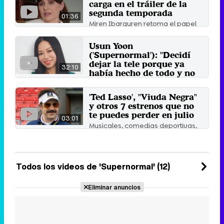
carga en el tráiler de la
segunda temporada
01:36
Miren Ibarguren retoma el papel
de Patricia Picón en esta segunda
entrega, que se ...
Usun Yoon
20 de diciembre 2022
('Supernormal'): "Decidí
dejar la tele porque ya
32:10
había hecho de todo y no
había otra novedad"
La actriz presenta la serie
'Ted Lasso', "Viuda Negra"
'Supernormal', que se estrena en
y otros 7 estrenos que no
Movistar+ el 9 de julio.
te puedes perder en julio
9 de julio 2021
03:01
Musicales, comedias deportivas,
risas monstruosas... El mes de julio
viene cargado de ...
2 de julio 2021
Todos los videos de 'Supernormal' (12)
Eliminar anuncios