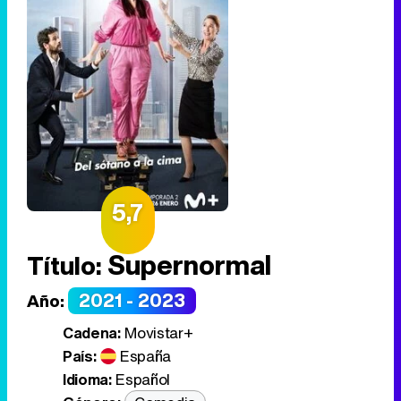
5,7
Supernormal
Título:
2021 - 2023
Año:
Cadena:
Movistar+
País:
España
Idioma:
Español