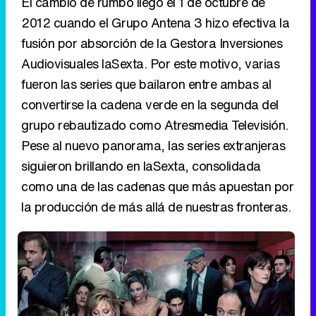
El cambio de rumbo llegó el 1 de octubre de
2012 cuando el Grupo Antena 3 hizo efectiva la
fusión por absorción de la Gestora Inversiones
'120 Minutos' celebra sus 2.000 programas en Telemadrid con un vídeo del día a día en la redacción
Audiovisuales laSexta. Por este motivo, varias
fueron las series que bailaron entre ambas al
convertirse la cadena verde en la segunda del
grupo rebautizado como Atresmedia Televisión.
Tráiler de '33 días', la nueva serie de Atresplayer con Julián Villagrán y José Manuel Poga
Pese al nuevo panorama, las series extranjeras
siguieron brillando en laSexta, consolidada
como una de las cadenas que más apuestan por
la producción de más allá de nuestras fronteras.
Tráiler en catalán de 'Ravalear', la nueva serie de HBO Max sobre los fondos buitre
Tráiler de la tercera temporada de 'The Walking Dead: Dead City' de AMC+