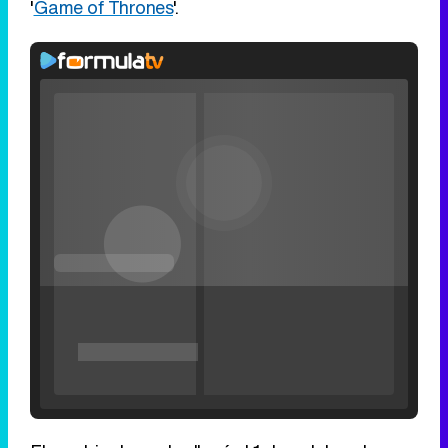
'
Game of Thrones
'.
Loaded
:
25.30%
/
Unmute
Filmin estrena el tráiler de 'Millennial Mal', su nueva comedia universitaria de la mano de Lorena Iglesias