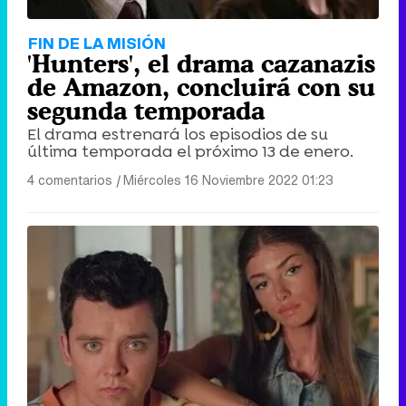
Tráiler en catalán de 'Ravalear', la nueva serie de HBO Max sobre los fondos buitre
FIN DE LA MISIÓN
'Hunters', el drama cazanazis
de Amazon, concluirá con su
segunda temporada
El drama estrenará los episodios de su
Tráiler de la tercera temporada de 'The Walking Dead: Dead City' de AMC+
última temporada el próximo 13 de enero.
4 comentarios
|
Miércoles 16 Noviembre 2022 01:23
Canción ganadora de Eurovisión 2026: DARA con "Bangaranga" por Bulgaria