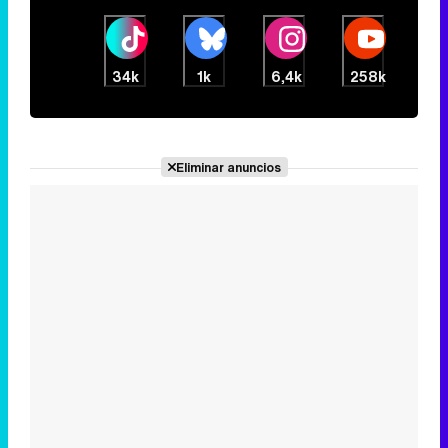
34k
1k
6,4k
258k
Eliminar anuncios