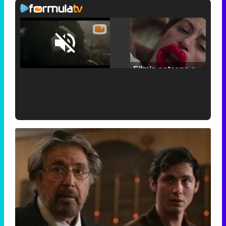
Loaded
:
25.30%
/
Unmute
Filmin estrena el tráiler de 'Millennial Mal', su nueva comedia universitaria de la mano de Lorena Iglesias
'120 Minutos' celebra sus 2.000 programas en Telemadrid con un vídeo del día a día en la redacción
Tráiler de '33 días', la nueva serie de Atresplayer con Julián Villagrán y José Manuel Poga