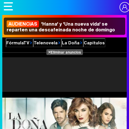
AUDIENCIAS
'Hanna' y 'Una nueva vida' se
reparten una descafeinada noche de domingo
FórmulaTV
Telenovela
La Doña
Capítulos
Eliminar anuncios