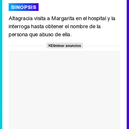
SINOPSIS
Altagracia visita a Margarita en el hospital y la
interroga hasta obtener el nombre de la
Tráiler de '33 días', la nueva serie de Atresplayer con Julián Villagrán y José Manuel Poga
persona que abuso de ella.
Eliminar anuncios
Tráiler en catalán de 'Ravalear', la nueva serie de HBO Max sobre los fondos buitre
Tráiler de la tercera temporada de 'The Walking Dead: Dead City' de AMC+
Canción ganadora de Eurovisión 2026: DARA con "Bangaranga" por Bulgaria