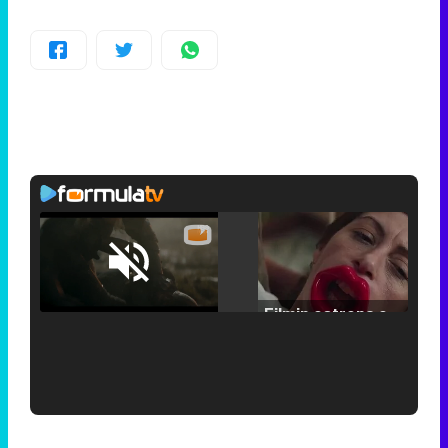
Loaded
:
25.30%
/
Unmute
Filmin estrena el tráiler de 'Millennial Mal', su nueva comedia universitaria de la mano de Lorena Iglesias
'120 Minutos' celebra sus 2.000 programas en Telemadrid con un vídeo del día a día en la redacción