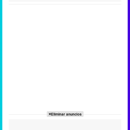
Canción ganadora de Eurovisión 2026: DARA con "Bangaranga" por Bulgaria
Eliminar anuncios