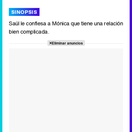
SINOPSIS
Saúl le confiesa a Mónica que tiene una relación
bien complicada.
Tráiler de '33 días', la nueva serie de Atresplayer con Julián Villagrán y José Manuel Poga
Eliminar anuncios
Tráiler en catalán de 'Ravalear', la nueva serie de HBO Max sobre los fondos buitre
Tráiler de la tercera temporada de 'The Walking Dead: Dead City' de AMC+