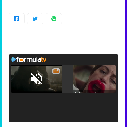
Loaded
:
25.30%
/
Unmute
Filmin estrena el tráiler de 'Millennial Mal', su nueva comedia universitaria de la mano de Lorena Iglesias
'120 Minutos' celebra sus 2.000 programas en Telemadrid con un vídeo del día a día en la redacción