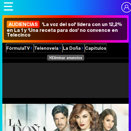
AUDIENCIAS
'La voz del sol' lidera con un 12,2%
en La 1 y 'Una receta para dos' no convence en
Telecinco
FórmulaTV
Telenovela
La Doña
Capítulos
Eliminar anuncios