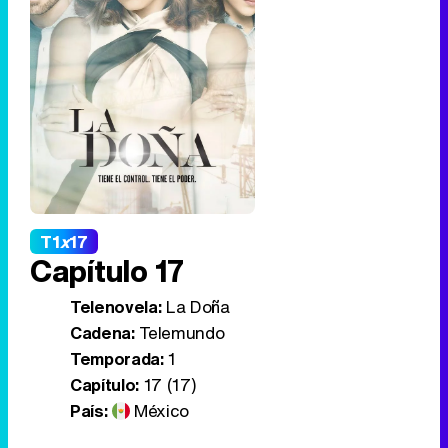
T1
x
17
Capítulo 17
Telenovela:
La Doña
Cadena:
Telemundo
Temporada:
1
Capítulo:
17 (17)
País:
México