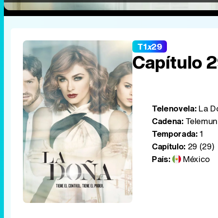
T1
x
29
Capítulo 
Telenovela:
La D
Cadena:
Telemun
Temporada:
1
Capítulo:
29 (29)
País:
México