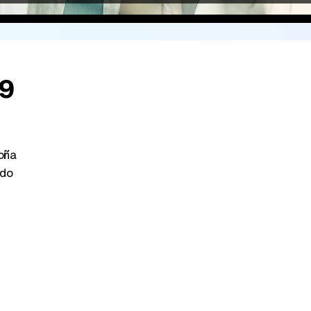
29
oña
do