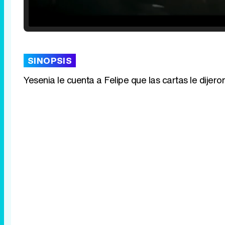
Loaded
:
25.30%
/
Unmute
SINOPSIS
Yesenia le cuenta a Felipe que las cartas le dijer