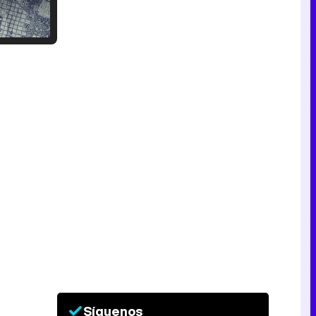
Tráiler en catalán de 'Ravalear', la nueva serie de HBO Max sobre los fondos buitre
Tráiler de la tercera temporada de 'The Walking Dead: Dead City' de AMC+
Canción ganadora de Eurovisión 2026: DARA con "Bangaranga" por Bulgaria
Síguenos