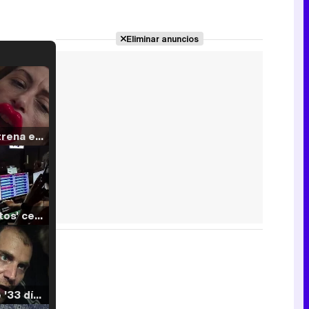
Eliminar anuncios
Filmin estrena el tráiler de 'Millennial Mal', su nueva comedia universitaria de la mano de Lorena Iglesias
'120 Minutos' celebra sus 2.000 programas en Telemadrid con un vídeo del día a día en la redacción
Tráiler de '33 días', la nueva serie de Atresplayer con Julián Villagrán y José Manuel Poga