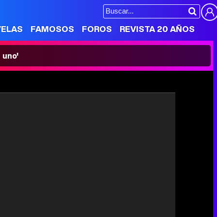
VELAS
FAMOSOS
FOROS
REVISTA 20 AÑOS
 uno'