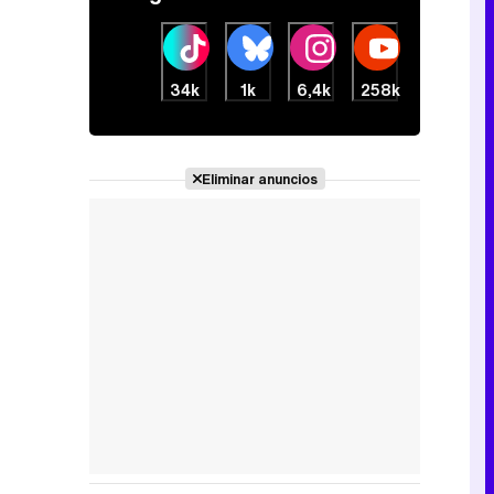
34k
1k
6,4k
258k
Eliminar anuncios