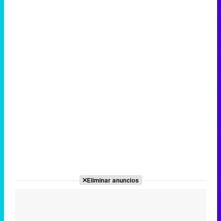
Canción ganadora de Eurovisión 2026: DARA con "Bangaranga" por Bulgaria
Eliminar anuncios