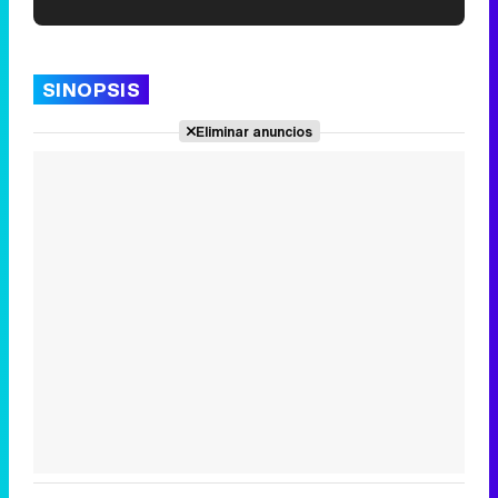
'120 Minutos' celebra sus 2.000 programas en Telemadrid con un vídeo del día a día en la redacción
SINOPSIS
Eliminar anuncios
Tráiler de '33 días', la nueva serie de Atresplayer con Julián Villagrán y José Manuel Poga
Tráiler en catalán de 'Ravalear', la nueva serie de HBO Max sobre los fondos buitre
Tráiler de la tercera temporada de 'The Walking Dead: Dead City' de AMC+