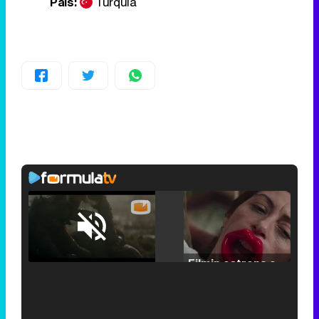
País:
Turquía
Loaded
:
25.30%
/
Unmute
Filmin estrena el tráiler de 'Millennial Mal', su nueva comedia universitaria de la mano de Lorena Iglesias