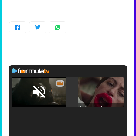
Loaded
:
25.30%
/
Unmute
Filmin estrena el tráiler de 'Millennial Mal', su nueva comedia universitaria de la mano de Lorena Iglesias