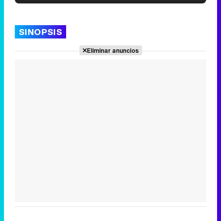
'120 Minutos' celebra sus 2.000 programas en Telemadrid con un vídeo del día a día en la redacción
SINOPSIS
Eliminar anuncios
Tráiler de '33 días', la nueva serie de Atresplayer con Julián Villagrán y José Manuel Poga
Tráiler en catalán de 'Ravalear', la nueva serie de HBO Max sobre los fondos buitre
Tráiler de la tercera temporada de 'The Walking Dead: Dead City' de AMC+