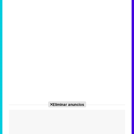
Canción ganadora de Eurovisión 2026: DARA con "Bangaranga" por Bulgaria
Eliminar anuncios