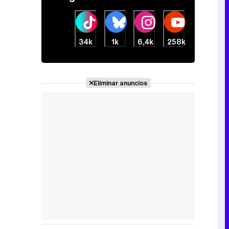
34k
1k
6,4k
258k
Eliminar anuncios