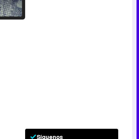
Tráiler en catalán de 'Ravalear', la nueva serie de HBO Max sobre los fondos buitre
Tráiler de la tercera temporada de 'The Walking Dead: Dead City' de AMC+
Canción ganadora de Eurovisión 2026: DARA con "Bangaranga" por Bulgaria
Síguenos