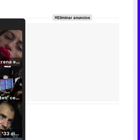
Eliminar anuncios
Filmin estrena el tráiler de 'Millennial Mal', su nueva comedia universitaria de la mano de Lorena Iglesias
'120 Minutos' celebra sus 2.000 programas en Telemadrid con un vídeo del día a día en la redacción
Tráiler de '33 días', la nueva serie de Atresplayer con Julián Villagrán y José Manuel Poga