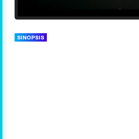
Loaded
:
29.30%
/
Unmute
SINOPSIS