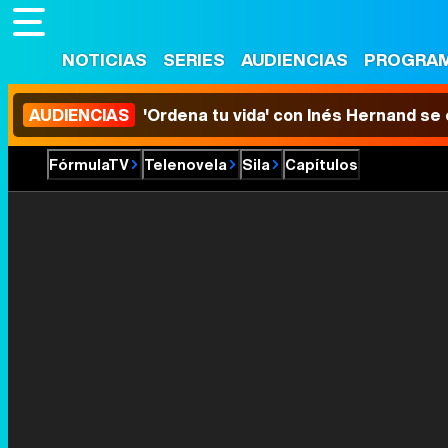
NOTICIAS
SERIES
AUDIENCIAS
PROGRA
AUDIENCIAS
'Ordena tu vida' con Inés Hernand se
FórmulaTV
Telenovela
Sila
Capítulos