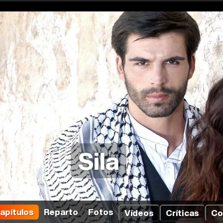
Sila
apítulos
Reparto
Fotos
Vídeos
Críticas
Co