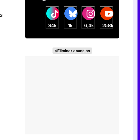
s
34k
1k
6,4k
258k
Eliminar anuncios