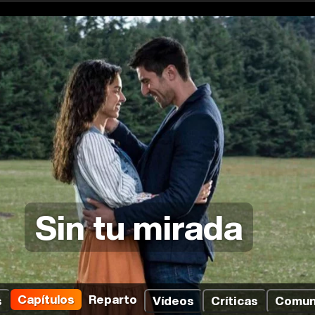
Sin tu mirada
Capítulos
Reparto
s
Vídeos
Críticas
Comun