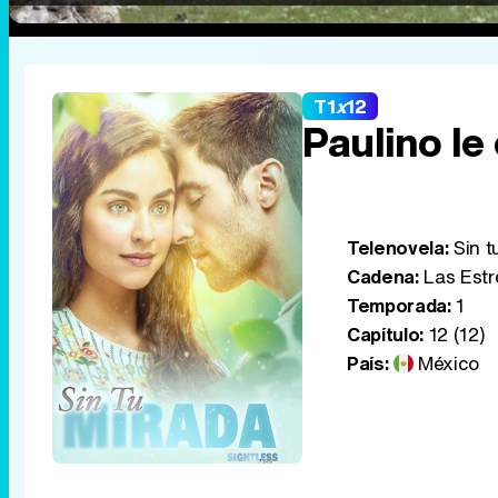
T1
x
12
Paulino le
Telenovela:
Sin t
Cadena:
Las Estr
Temporada:
1
Capítulo:
12 (12)
País:
México