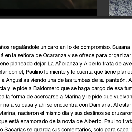
años regalándole un caro anillo de compromiso. Susana 
irá en la señora de Ocaranza y se ofrece para organizar
iene planeado dejar La Añoranza y Alberto trata de aver
lar con él, Paulino le miente y le cuenta que tiene plane
a Angustias viendo una de las tumbas de su panteón. A
ncia y le pide a Baldomero que se haga cargo de esa tu
ca la forma de acercarse a Marina y le pide que vuelvan
na a su casa y ahí se encuentra con Damiana. Al estar 
Marina, nacieron el mismo día y sus destinos se cruzaro
ue está enamorado de la novia de Alberto. Paulino trat
ero Sacarías se guarda sus comentarios, solo para sacar