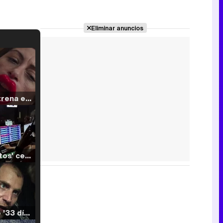
Eliminar anuncios
Filmin estrena el tráiler de 'Millennial Mal', su nueva comedia universitaria de la mano de Lorena Iglesias
'120 Minutos' celebra sus 2.000 programas en Telemadrid con un vídeo del día a día en la redacción
Tráiler de '33 días', la nueva serie de Atresplayer con Julián Villagrán y José Manuel Poga