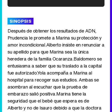
'120 Minutos' celebra sus 2.000 programas en Telemadrid con un vídeo del día a día en la redacción
SINOPSIS
Después de obtener los resultados de ADN,
Prudencia le promete a Marina su protección y
Tráiler de '33 días', la nueva serie de Atresplayer con Julián Villagrán y José Manuel Poga
amor incondicional.Alberto insiste en renunciar a
su apellido para que Marina sea la única
heredera de la familia Ocaranza.Baldomero se
entusiasma a saber que su traslado a la capital
Tráiler en catalán de 'Ravalear', la nueva serie de HBO Max sobre los fondos buitre
fue autorizado.Yola acompaña a Marina al
hospital para recoger sus estudios. Ambas se
asombran al escuchar que la prueba de
embarazo salió positiva.Marina tiene la
Tráiler de la tercera temporada de 'The Walking Dead: Dead City' de AMC+
seguridad que el bebé que espera es de
Alberto y no de Isauro debido a que la doctora