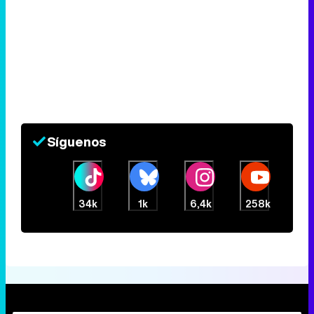
Síguenos
34k
1k
6,4k
258k