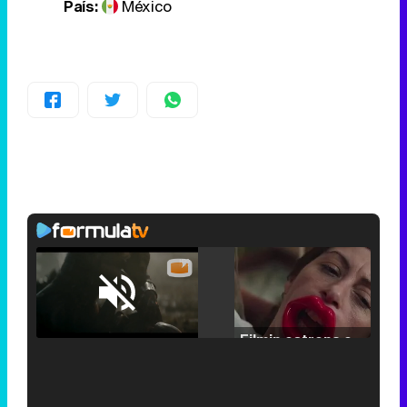
País:
México
Loaded
:
25.30%
/
Unmute
Filmin estrena el tráiler de 'Millennial Mal', su nueva comedia universitaria de la mano de Lorena Iglesias