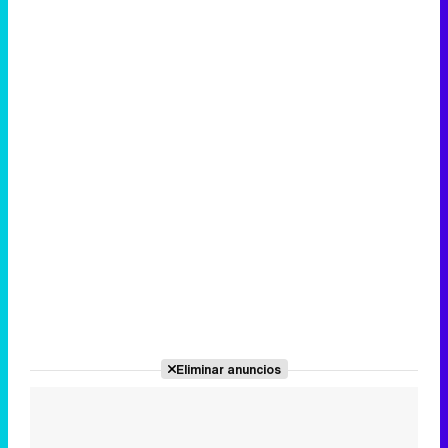
Canción ganadora de Eurovisión 2026: DARA con "Bangaranga" por Bulgaria
Eliminar anuncios