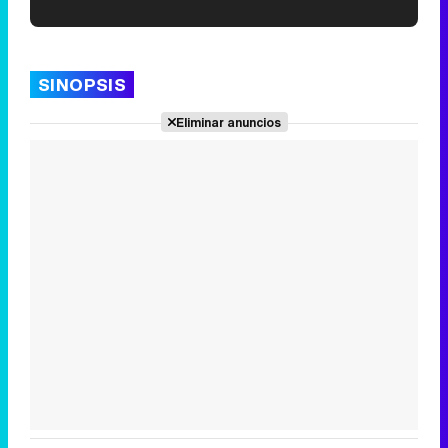
'120 Minutos' celebra sus 2.000 programas en Telemadrid con un vídeo del día a día en la redacción
SINOPSIS
Eliminar anuncios
Tráiler de '33 días', la nueva serie de Atresplayer con Julián Villagrán y José Manuel Poga
Tráiler en catalán de 'Ravalear', la nueva serie de HBO Max sobre los fondos buitre
Tráiler de la tercera temporada de 'The Walking Dead: Dead City' de AMC+