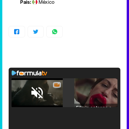
País:
México
Loaded
:
25.30%
/
Unmute
Filmin estrena el tráiler de 'Millennial Mal', su nueva comedia universitaria de la mano de Lorena Iglesias