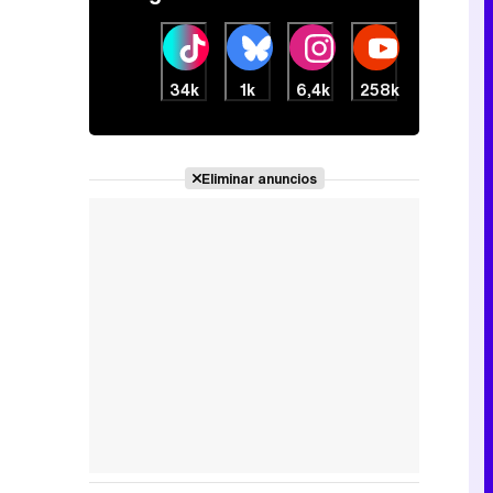
34k
1k
6,4k
258k
Eliminar anuncios