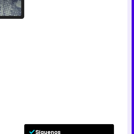
Tráiler en catalán de 'Ravalear', la nueva serie de HBO Max sobre los fondos buitre
Tráiler de la tercera temporada de 'The Walking Dead: Dead City' de AMC+
Canción ganadora de Eurovisión 2026: DARA con "Bangaranga" por Bulgaria
Síguenos