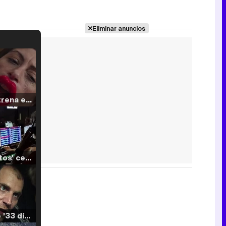
Eliminar anuncios
Filmin estrena el tráiler de 'Millennial Mal', su nueva comedia universitaria de la mano de Lorena Iglesias
'120 Minutos' celebra sus 2.000 programas en Telemadrid con un vídeo del día a día en la redacción
Tráiler de '33 días', la nueva serie de Atresplayer con Julián Villagrán y José Manuel Poga