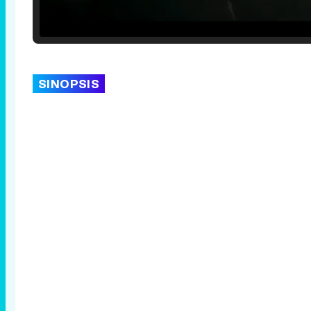
Loaded
:
25.30%
/
Unmute
SINOPSIS