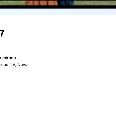
57
u mirada
ellas TV, Nova