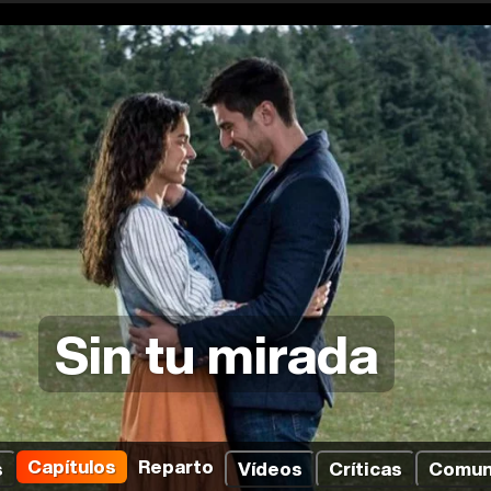
Sin tu mirada
Capítulos
Reparto
s
Vídeos
Críticas
Comun