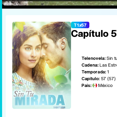
T1
x
57
Capítulo 
Telenovela:
Sin t
Cadena:
Las Estr
Temporada:
1
Capítulo:
57 (57)
País:
México