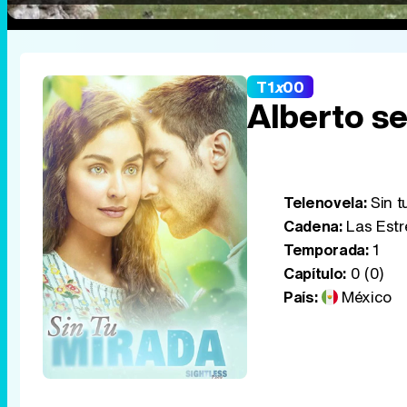
T1
x
00
Alberto s
Telenovela:
Sin t
Cadena:
Las Estr
Temporada:
1
Capítulo:
0 (0)
País:
México