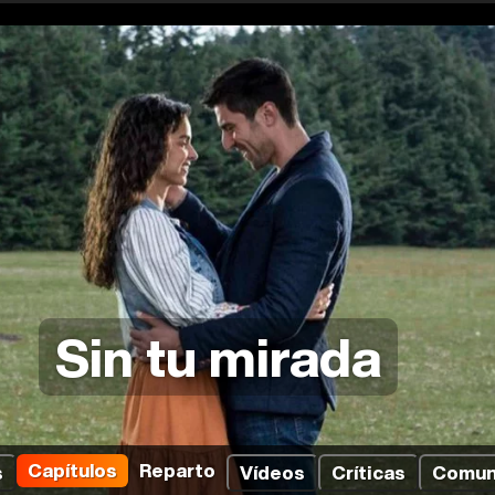
Sin tu mirada
Capítulos
Reparto
s
Vídeos
Críticas
Comun