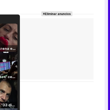
Eliminar anuncios
Filmin estrena el tráiler de 'Millennial Mal', su nueva comedia universitaria de la mano de Lorena Iglesias
'120 Minutos' celebra sus 2.000 programas en Telemadrid con un vídeo del día a día en la redacción
Tráiler de '33 días', la nueva serie de Atresplayer con Julián Villagrán y José Manuel Poga