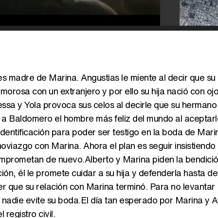
s madre de Marina. Angustias le miente al decir que su
orosa con un extranjero y por ello su hija nació con ojo
ssa y Yola provoca sus celos al decirle que su hermano
a Baldomero el hombre más feliz del mundo al aceptar
 identificación para poder ser testigo en la boda de Mar
 noviazgo con Marina. Ahora el plan es seguir insistiend
omprometan de nuevo.Alberto y Marina piden la bendici
n, él le promete cuidar a su hija y defenderla hasta de
eer que su relación con Marina terminó. Para no levantar
nadie evite su boda.El día tan esperado por Marina y Al
registro civil.