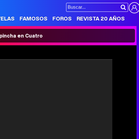
VELAS
FAMOSOS
FOROS
REVISTA 20 AÑOS
' pincha en Cuatro