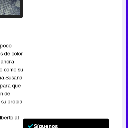
Tráiler en catalán de 'Ravalear', la nueva serie de HBO Max sobre los fondos buitre
 poco
s de color
Tráiler de la tercera temporada de 'The Walking Dead: Dead City' de AMC+
 ahora
lo como su
ina.Susana
o para que
Canción ganadora de Eurovisión 2026: DARA con "Bangaranga" por Bulgaria
ón de
 su propia
berto al
Síguenos