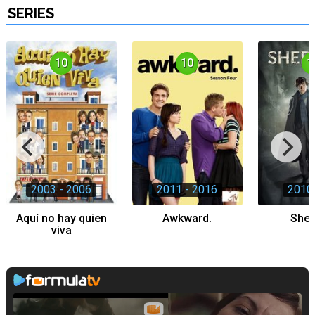
SERIES
10
10
1
2003 - 2006
2011 - 2016
2010 
Aquí no hay quien
Awkward.
Sher
viva