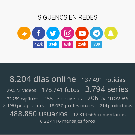
SÍGUENOS EN REDES
423k
334k
6,4k
258k
700
8.204 días online
137.491 noticias
3.794 series
178.741 fotos
29.573 vídeos
206 tv movies
155 telenovelas
72.259 capítulos
2.190 programas
18.030 profesionales
214 productoras
488.850 usuarios
12.313.669 comentarios
6.227.116 mensajes foros