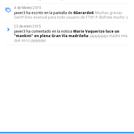
4 de febrero 2015
javier3 ha escrito en la pantalla de
6Gerardo6
:
Muchas gracias
Geri!!! Eres esencial para todo usuario de FTV!! :P disfruta mucho :)
23 de enero 2015
javier3 ha comentado en la noticia
Mario Vaquerizo luce un
"mankini" en plena Gran Vía madrileña
:
jajajajajaja madre mía
qué asco jajajajaja