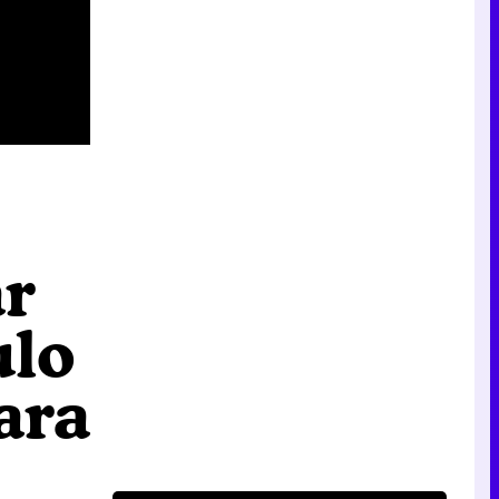
ar
ulo
ara