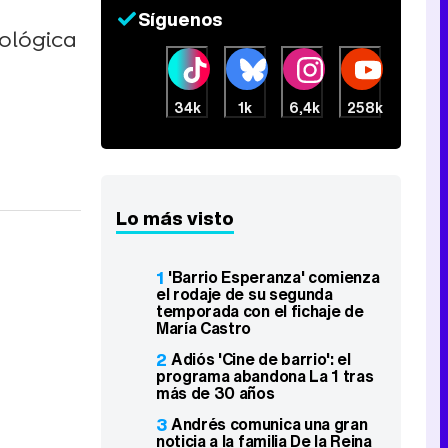
Síguenos
tológica
34k
1k
6,4k
258k
Lo más visto
1
'Barrio Esperanza' comienza
el rodaje de su segunda
temporada con el fichaje de
María Castro
2
Adiós 'Cine de barrio': el
programa abandona La 1 tras
más de 30 años
3
Andrés comunica una gran
noticia a la familia De la Reina