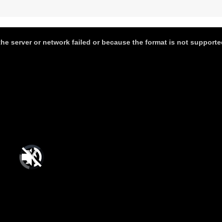
he server or network failed or because the format is not supporte
Video
Player
is
loading.