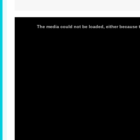
This
is
The media could not be loaded, either because t
a
modal
window.