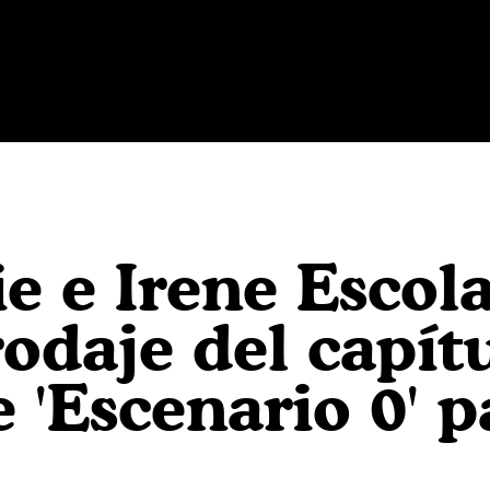
e e Irene Escol
rodaje del capít
 'Escenario 0' p