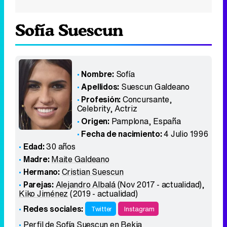
Sofía Suescun
Nombre:
Sofía
Apellidos:
Suescun Galdeano
Profesión:
Concursante,
Celebrity, Actriz
Origen:
Pamplona
,
España
Fecha de nacimiento:
4 Julio 1996
Edad:
30 años
Madre:
Maite Galdeano
Hermano:
Cristian Suescun
Parejas:
Alejandro Albalá
(Nov 2017 - actualidad),
Kiko Jiménez
(2019 - actualidad)
Redes sociales:
Twitter
Instagram
Perfil de Sofía Suescun en Bekia