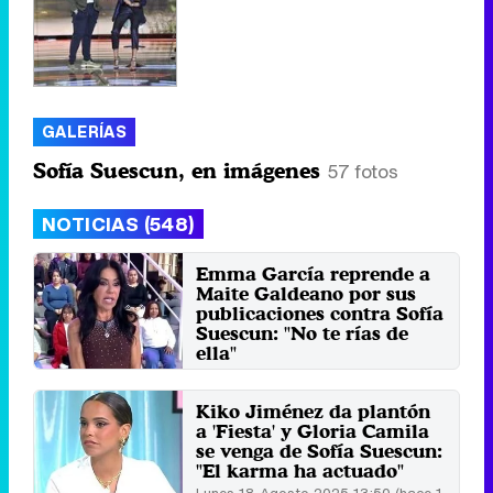
GALERÍAS
Sofía Suescun, en imágenes
57 fotos
NOTICIAS (548)
Emma García reprende a
Maite Galdeano por sus
publicaciones contra Sofía
Suescun: "No te rías de
ella"
Domingo 9 Noviembre 2025 14:14
(hace 1 minuto)
Kiko Jiménez da plantón
a 'Fiesta' y Gloria Camila
se venga de Sofía Suescun:
"El karma ha actuado"