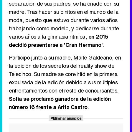
separación de sus padres, se ha criado con su
Tráiler de '33 días', la nueva serie de Atresplayer con Julián Villagrán y José Manuel Poga
madre. Tras hacer su pinitos en el mundo de la
moda, puesto que estuvo durante varios años
trabajando como modelo, y dedicarse durante
varios años a la gimnasia rítmica,
en 2015
Tráiler en catalán de 'Ravalear', la nueva serie de HBO Max sobre los fondos buitre
decidió presentarse a 'Gran Hermano'
.
Participó junto a su madre, Maite Galdeano, en
la edición de los secretos del reality show de
Tráiler de la tercera temporada de 'The Walking Dead: Dead City' de AMC+
Telecinco. Su madre se convirtió en la primera
expulsada de la edición debido a sus múltiples
enfrentamientos con el resto de concursantes.
Sofia se proclamó ganadora de la edición
Canción ganadora de Eurovisión 2026: DARA con "Bangaranga" por Bulgaria
número 16 frente a Aritz Castro
.
Eliminar anuncios