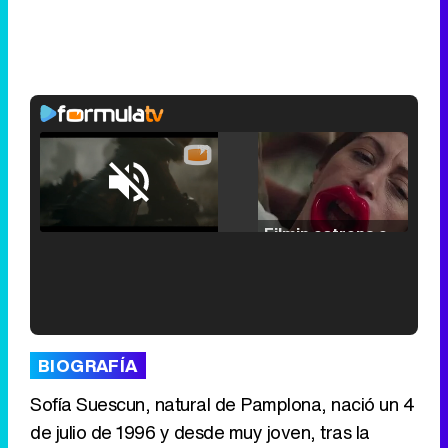
Loaded
:
25.30%
/
Unmute
Filmin estrena el tráiler de 'Millennial Mal', su nueva comedia universitaria de la mano de Lorena Iglesias
'120 Minutos' celebra sus 2.000 programas en Telemadrid con un vídeo del día a día en la redacción
BIOGRAFÍA
Sofía Suescun, natural de Pamplona, nació un 4
de julio de 1996 y desde muy joven, tras la