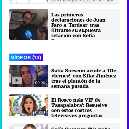
Lunes 18 Agosto 2025 13:50 (hace 1
minuto)
Las primeras
declaraciones de Juan
Faro a 'Tardear' tras
filtrarse su supuesta
relación con Sofía
Suescun
Sábado 16 Agosto 2025 11:52 (hace
1 minuto)
VÍDEOS (13)
Sofía Suescun acude a '¡De
viernes!' con Kiko Jiménez
tras el plantón de la
00:20
semana pasada
8 de agosto 2024
El Rosco más VIP de
'Pasapalabra': Resuelve
con estos rostros
08:31
televisivos preguntas
sobre series y programas
24 de mayo 2024