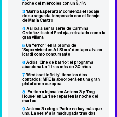
noche del miércoles con un 9,1%
3
'Barrio Esperanza' comienza el rodaje
de su segunda temporada con el fichaje
de María Castro
4
Así iba a ser la serie de Carmina
Ordóñez: Isabel Pantoja, retratada como la
gran villana
5
Un "error" en la promo de
'Supervivientes All Stars' destapa a Ivana
Icardi como concursante
6
Adiós 'Cine de barrio': el programa
abandona La 1 tras más de 30 años
7
'Mediaset Infinity' tiene los días
contados: MFE la absorberá en una gran
plataforma europea
8
'En tierra lejana' en Antena 3 y 'Dog
House' en La 1 se reparten la noche del
martes
9
Antena 3 relega 'Padre no hay más que
uno. La serie' a la madrugada tras dos