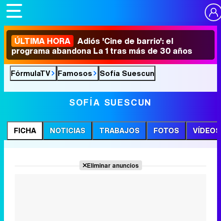
ÚLTIMA HORA
Adiós 'Cine de barrio': el
programa abandona La 1 tras más de 30 años
FórmulaTV
Famosos
Sofía Suescun
SOFÍA SUESCUN
FICHA
NOTICIAS
TRABAJOS
FOTOS
VÍDEOS
Eliminar anuncios