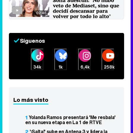
Sofía Suescun: "No hubo
veto de Mediaset, sino que
decidí descansar para
02:46
volver por todo lo alto"
19 de mayo 2024
Síguenos
34k
1k
6,4k
258k
Lo más visto
1
Yolanda Ramos presentará 'Me resbala'
en su nueva etapa en La 1 de RTVE
2
'¡Salta!' sube en Antena 3 y lidera la