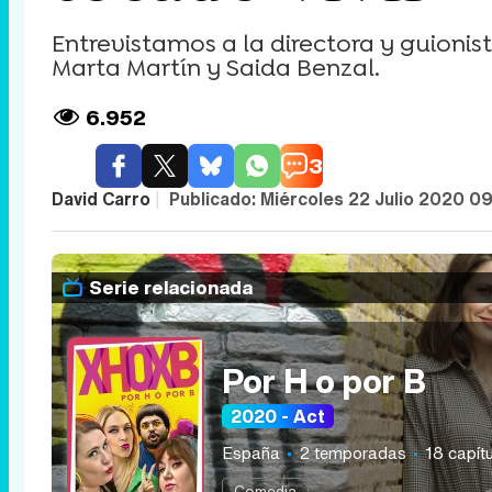
Entrevistamos a la directora y guionis
Marta Martín y Saida Benzal.
6.952
3
David Carro
|
Publicado:
Miércoles 22 Julio 2020 0
Serie relacionada
Por H o por B
2020 - Act
España
2 temporadas
18 capít
Comedia