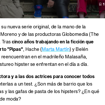
1
', su nueva serie original, de la mano de la
ó Moreno y de las productoras Globomedia (The
. Tras
cinco años trabajando en la ficción que
rto "Pipas"
, Hache (
Marta Martín
) y Belén
 se reencuentran en el madrileño Malasaña,
tureo hipster se enfrentan en el día a día.
ectora y a las dos actrices para conocer todos
erlas a un test. ¿Son más de barrio que los
as y las gafas de pasta de los hipsters? ¿En qué
r de moda?