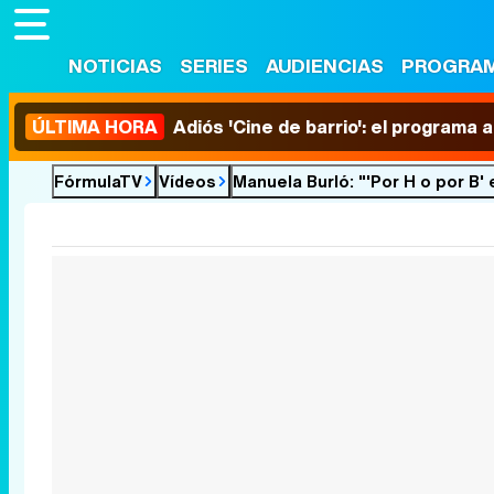
NOTICIAS
SERIES
AUDIENCIAS
PROGRA
ÚLTIMA HORA
Adiós 'Cine de barrio': el programa
FórmulaTV
Vídeos
Manuela Burló: "'Por H o por B