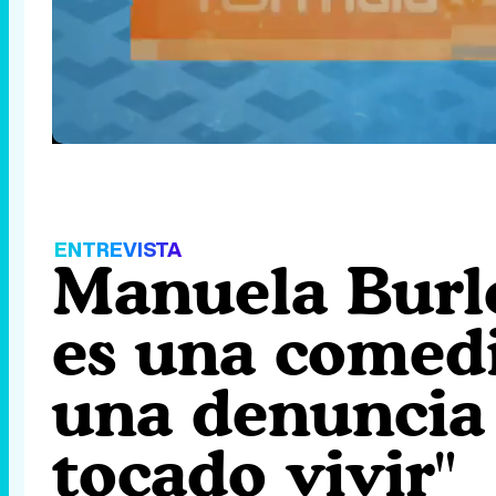
Loaded
:
3.92%
/
Unmute
ENTREVISTA
Manuela Burló:
es una comed
una denuncia 
tocado vivir"