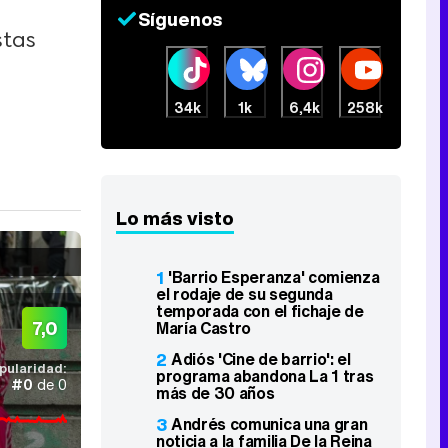
Síguenos
stas
34k
1k
6,4k
258k
Lo más visto
1
'Barrio Esperanza' comienza
el rodaje de su segunda
temporada con el fichaje de
7,0
María Castro
2
Adiós 'Cine de barrio': el
pularidad:
programa abandona La 1 tras
#0
de 0
más de 30 años
3
Andrés comunica una gran
noticia a la familia De la Reina