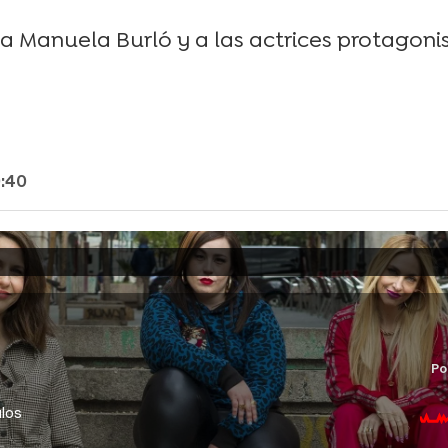
ta Manuela Burló y a las actrices protagoni
9:40
Po
ulos