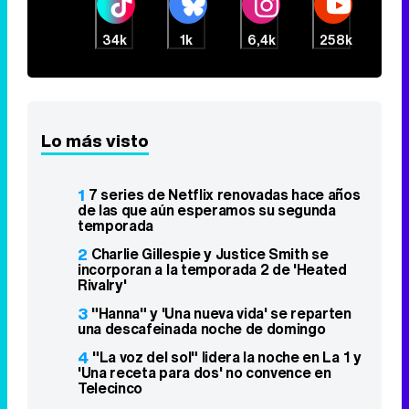
34k
1k
6,4k
258k
Lo más visto
1
7 series de Netflix renovadas hace años
de las que aún esperamos su segunda
temporada
2
Charlie Gillespie y Justice Smith se
incorporan a la temporada 2 de 'Heated
Rivalry'
3
"Hanna" y 'Una nueva vida' se reparten
una descafeinada noche de domingo
4
"La voz del sol" lidera la noche en La 1 y
'Una receta para dos' no convence en
Telecinco