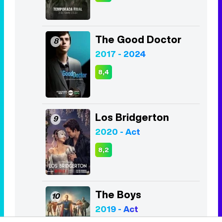
The Good Doctor
8
2017 - 2024
8,4
Los Bridgerton
9
2020 - Act
8,2
The Boys
10
2019 - Act