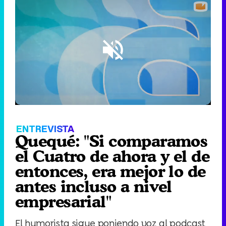
Loaded
:
3.34%
/
Unmute
ENTREVISTA
Quequé: "Si comparamos
el Cuatro de ahora y el de
entonces, era mejor lo de
antes incluso a nivel
empresarial"
El humorista sigue poniendo voz al podcast