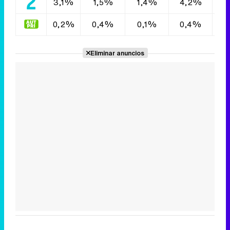
3,1%
1,5%
1,4%
4,2%
3
0,2%
0,4%
0,1%
0,4%
0
Eliminar anuncios