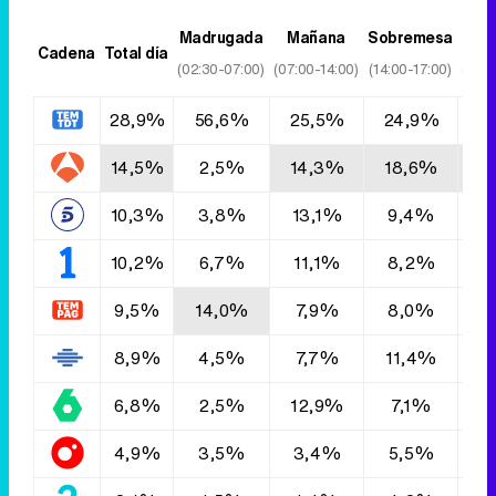
Madrugada
Mañana
Sobremesa
T
Cadena
Total día
(02:30-07:00)
(07:00-14:00)
(14:00-17:00)
(17:0
28,9%
56,6%
25,5%
24,9%
3
14,5%
2,5%
14,3%
18,6%
1
10,3%
3,8%
13,1%
9,4%
9
10,2%
6,7%
11,1%
8,2%
9
9,5%
14,0%
7,9%
8,0%
1
8,9%
4,5%
7,7%
11,4%
1
6,8%
2,5%
12,9%
7,1%
6
4,9%
3,5%
3,4%
5,5%
5