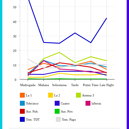
50
40
30
20
10
0
Madrugada
Mañana
Sobremesa
Tarde
Prime Time
Late Night
La 1
La 2
Antena 3
Telecinco
Cuatro
laSexta
Aut. Pub.
Aut. Priv.
Tem. TDT
Tem. Pago