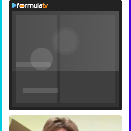
Filmin estrena el tráiler de 'Millennial Mal', su nueva comedia universitaria de la mano de Lorena Iglesias