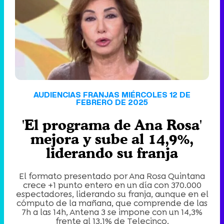
'120 Minutos' celebra sus 2.000 programas en Telemadrid con un vídeo del día a día en la redacción
Tráiler de '33 días', la nueva serie de Atresplayer con Julián Villagrán y José Manuel Poga
AUDIENCIAS FRANJAS MIÉRCOLES 12 DE
FEBRERO DE 2025
'El programa de Ana Rosa'
Tráiler en catalán de 'Ravalear', la nueva serie de HBO Max sobre los fondos buitre
mejora y sube al 14,9%,
liderando su franja
El formato presentado por Ana Rosa Quintana
Tráiler de la tercera temporada de 'The Walking Dead: Dead City' de AMC+
crece +1 punto entero en un día con 370.000
espectadores, liderando su franja, aunque en el
cómputo de la mañana, que comprende de las
7h a las 14h, Antena 3 se impone con un 14,3%
frente al 13,1% de Telecinco.