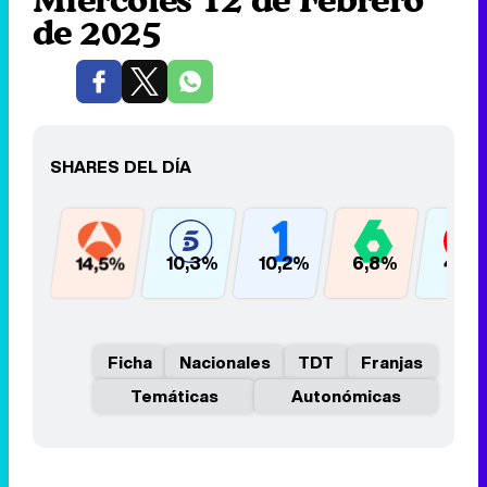
de 2025
SHARES DEL DÍA
14,5%
10,3%
10,2%
6,8%
4,9
Ficha
Nacionales
TDT
Franjas
Temáticas
Autonómicas