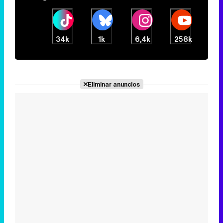
34k
1k
6,4k
258k
Eliminar anuncios