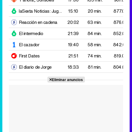
El cazador
19:40
58 min.
842.000
First Dates
21:51
74 min.
819.000
El diario de Jorge
18:33
81 min.
804.000
Eliminar anuncios