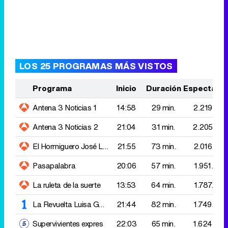
Programa
Inicio
Duración
Espectado
Antena 3 Noticias 1
14:58
29 min.
2.219.000
Antena 3 Noticias 2
21:04
31 min.
2.205.000
El Hormiguero
José Luis Rodríguez el Puma
21:55
73 min.
2.016.000
Pasapalabra
20:06
57 min.
1.951.000
La ruleta de la suerte
13:53
64 min.
1.787.000
La Revuelta
Luisa Gavasa - Rozalén
21:44
82 min.
1.749.000
Supervivientes expres
22:03
65 min.
1.624.000
Supervivientes
23:09
169 min.
1.513.000
Telediario 2
21:00
34 min.
1.379.000
Aquí la tierra
20:39
20 min.
1.346.000