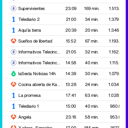
Sueños de libertad
15:52
67 min.
1.193.000
Informativos Telecinco 21:00
21:05
32 min.
1.162.000
Informativos Telecinco 15:00
14:58
40 min.
1.115.000
laSexta Noticias 14h
14:39
30 min.
1.079.000
Cocina abierta de Karlos Arguiñano
13:28
Croquetas de rabo de t
24 min.
1.034.000
La promesa
17:41
63 min.
1.028.000
Telediario 1
15:00
40 min.
980.000
Angela
23:16
58 min.
953.000
Y ahora, Sonsoles
17:00
185 min.
907.000
laSexta Noticias: Jugones
15:10
20 min.
877.000
Reacción en cadena
20:02
63 min.
876.000
El intermedio
21:39
84 min.
852.000