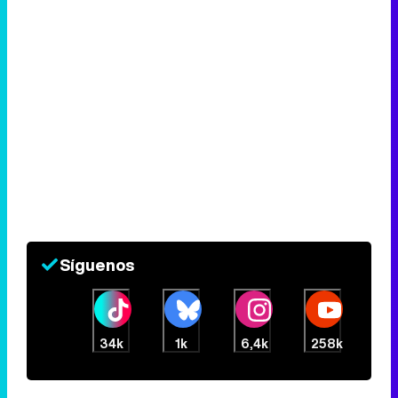
Síguenos
34k
1k
6,4k
258k
Eliminar anuncios