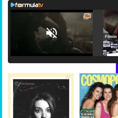
Loaded
:
25.30%
/
Unmute