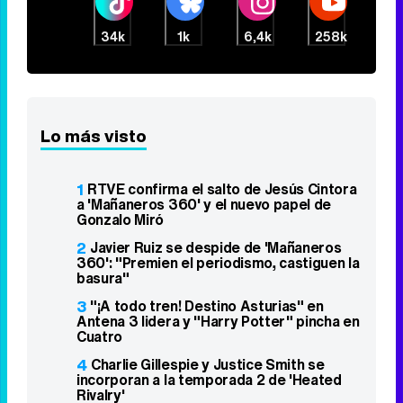
34k
1k
6,4k
258k
Lo más visto
1
RTVE confirma el salto de Jesús Cintora
a 'Mañaneros 360' y el nuevo papel de
Gonzalo Miró
2
Javier Ruiz se despide de 'Mañaneros
360': "Premien el periodismo, castiguen la
basura"
3
"¡A todo tren! Destino Asturias" en
Antena 3 lidera y "Harry Potter" pincha en
Cuatro
4
Charlie Gillespie y Justice Smith se
incorporan a la temporada 2 de 'Heated
Rivalry'