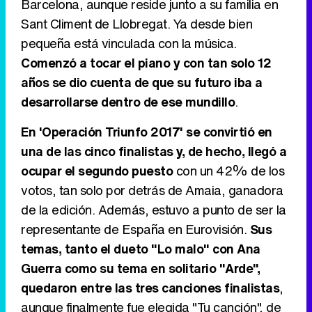
Barcelona, aunque reside junto a su familia en
Sant Climent de Llobregat. Ya desde bien
Tráiler de '33 días', la nueva serie de Atresplayer con Julián Villagrán y José Manuel Poga
pequeña está vinculada con la música.
Comenzó a tocar el piano y con tan solo 12
años se dio cuenta de que su futuro iba a
desarrollarse dentro de ese mundillo
.
Tráiler en catalán de 'Ravalear', la nueva serie de HBO Max sobre los fondos buitre
En 'Operación Triunfo 2017' se convirtió en
una de las cinco finalistas y, de hecho, llegó a
ocupar el segundo puesto
con un 42% de los
Tráiler de la tercera temporada de 'The Walking Dead: Dead City' de AMC+
votos, tan solo por detrás de Amaia, ganadora
de la edición. Además, estuvo a punto de ser la
representante de España en Eurovisión.
Sus
temas, tanto el dueto "Lo malo" con Ana
Canción ganadora de Eurovisión 2026: DARA con "Bangaranga" por Bulgaria
Guerra como su tema en solitario "Arde",
quedaron entre las tres canciones finalistas
,
aunque finalmente fue elegida "Tu canción", de