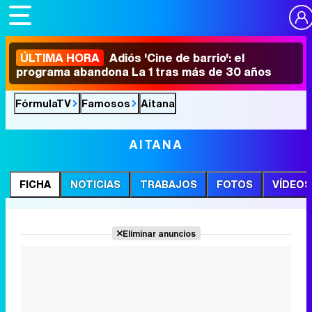
ÚLTIMA HORA
Adiós 'Cine de barrio': el
programa abandona La 1 tras más de 30 años
FórmulaTV
Famosos
Aitana
AITANA
FICHA
NOTICIAS
TRABAJOS
FOTOS
VÍDEOS
Eliminar anuncios