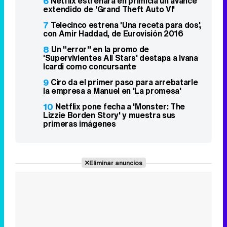
6
Netflix estrenará en primicia un avance
extendido de 'Grand Theft Auto VI'
7
Telecinco estrena 'Una receta para dos',
con Amir Haddad, de Eurovisión 2016
8
Un "error" en la promo de
'Supervivientes All Stars' destapa a Ivana
Icardi como concursante
9
Ciro da el primer paso para arrebatarle
la empresa a Manuel en 'La promesa'
10
Netflix pone fecha a 'Monster: The
Lizzie Borden Story' y muestra sus
primeras imágenes
Eliminar anuncios