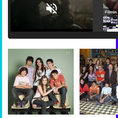
Loaded
:
25.30%
/
Unmute