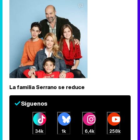
La familia Serrano se reduce
Síguenos
34k
1k
6,4k
258k