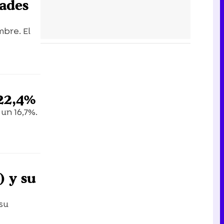
dades
mbre. El
 22,4%
 un 16,7%.
) y su
 su