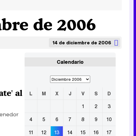
mbre de 2006
14 de diciembre de 2006
Calendario
te' al
L
M
X
J
V
S
D
1
2
3
tenedor
4
5
6
7
8
9
10
11
12
13
14
15
16
17