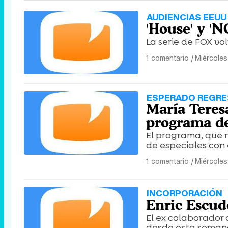
AUDIENCIAS EEUU 
'House' y 'N
La serie de FOX vo
1 comentario
|
Miércoles
ESPERADO REGR
María Teres
programa de
El programa, que n
de especiales con 
1 comentario
|
Miércoles
INCORPORACIÓN
Enric Escud
El ex colaborador 
desde esta semana