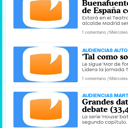
Buenafuente
de España c
Estará en el Teatro
alcalde Madrid ser
1 comentario
|
Miércoles
AUDIENCIAS AUTO
'Tal como s
Le sigue 'Mar de fo
Lidera la jornada 
1 comentario
|
Miércoles
AUDIENCIAS MART
Grandes dato
debate (33,
La serie 'House' ba
segundo capítulo.