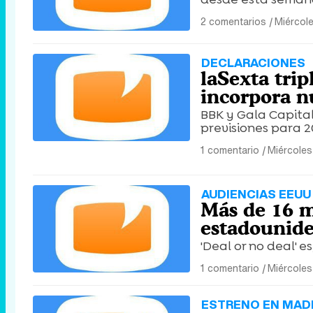
2 comentarios
|
Miércol
DECLARACIONES
laSexta trip
incorpora n
BBK y Gala Capital
previsiones para 2
1 comentario
|
Miércoles
AUDIENCIAS EEUU 
Más de 16 m
estadouniden
'Deal or no deal' e
1 comentario
|
Miércoles
ESTRENO EN MAD