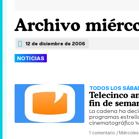
Archivo miérco
12 de diciembre de 2006
NOTICIAS
TODOS LOS SÁBA
Telecinco am
fin de sema
La cadena ha deci
programas estrella
cinematográfico 'M
1 comentario
|
Miércoles