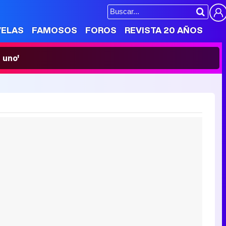
VELAS
FAMOSOS
FOROS
REVISTA 20 AÑOS
 uno'