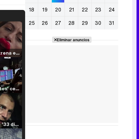
18
19
20
21
22
23
24
25
26
27
28
29
30
31
Eliminar anuncios
Filmin estrena el tráiler de 'Millennial Mal', su nueva comedia universitaria de la mano de Lorena Iglesias
'120 Minutos' celebra sus 2.000 programas en Telemadrid con un vídeo del día a día en la redacción
Tráiler de '33 días', la nueva serie de Atresplayer con Julián Villagrán y José Manuel Poga