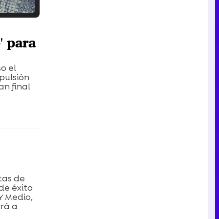
Tráiler en catalán de 'Ravalear', la nueva serie de HBO Max sobre los fondos buitre
' para
o el
pulsión
an final
Tráiler de la tercera temporada de 'The Walking Dead: Dead City' de AMC+
Canción ganadora de Eurovisión 2026: DARA con "Bangaranga" por Bulgaria
tas de
de éxito
Y Medio,
drá a