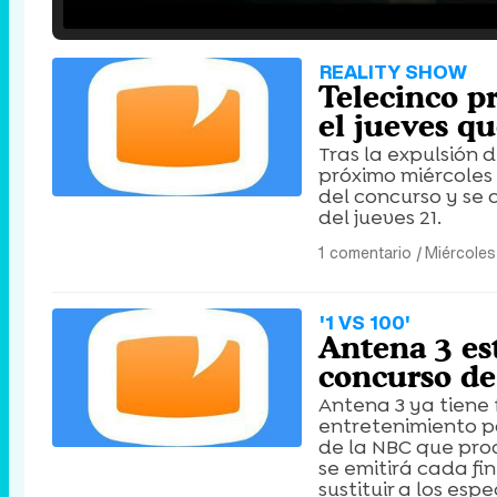
/
Unmute
REALITY SHOW
Telecinco p
el jueves q
Tras la expulsión 
próximo miércoles 
del concurso y se 
del jueves 21.
1 comentario
|
Miércoles
'1 VS 100'
Antena 3 es
concurso d
Antena 3 ya tiene
entretenimiento par
de la NBC que prod
se emitirá cada fin
sustituir a los espe