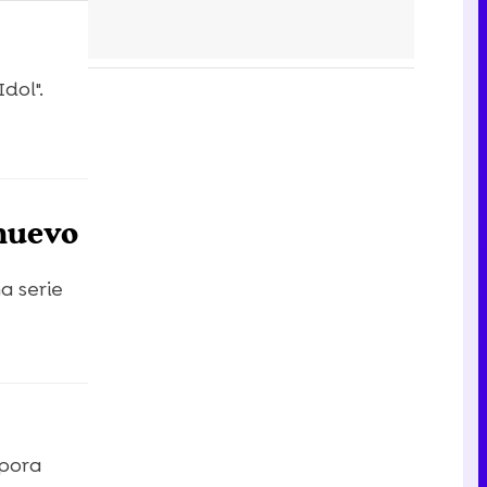
dol".
nuevo
a serie
rpora