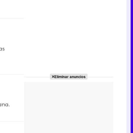
as
Eliminar anuncios
cana.