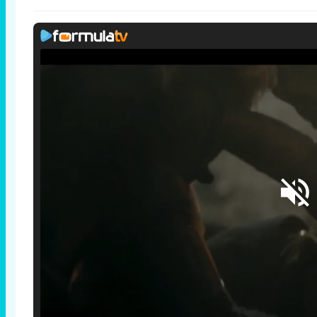
Loaded
:
25.30%