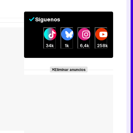
Síguenos
34k
1k
6,4k
258k
Eliminar anuncios