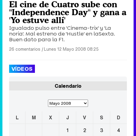
El cine de Cuatro sube con
"Independence Day" y gana a
'Yo estuve allí'
Igualado pulso entre 'Cinema-trix' y 'La
noria'. Mal estreno de 'Hustle' en laSexta.
Buen dato para la F1.
26 comentarios
|
Lunes 12 Mayo 2008 08:25
VÍDEOS
Calendario
L
M
X
J
V
S
D
1
2
3
4