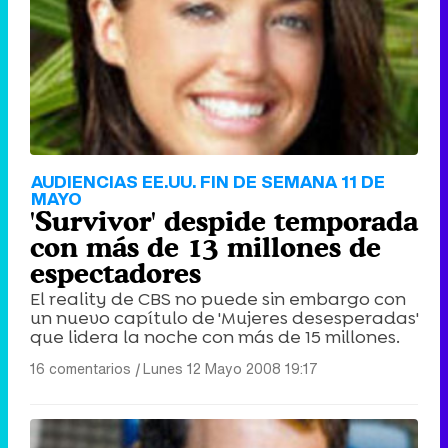
Tráiler de '33 días', la nueva serie de Atresplayer con Julián Villagrán y José Manuel Poga
Tráiler en catalán de 'Ravalear', la nueva serie de HBO Max sobre los fondos buitre
AUDIENCIAS EE.UU. FIN DE SEMANA 11 DE
MAYO
'Survivor' despide temporada
con más de 13 millones de
espectadores
Tráiler de la tercera temporada de 'The Walking Dead: Dead City' de AMC+
El reality de CBS no puede sin embargo con
un nuevo capítulo de 'Mujeres desesperadas'
que lidera la noche con más de 15 millones.
16 comentarios
|
Lunes 12 Mayo 2008 19:17
Canción ganadora de Eurovisión 2026: DARA con "Bangaranga" por Bulgaria