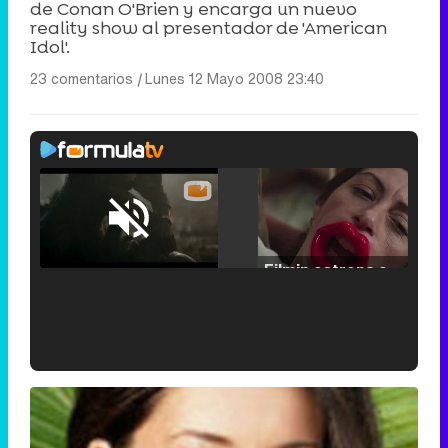
de Conan O'Brien y encarga un nuevo
reality show al presentador de 'American
Idol'.
23 comentarios
|
Lunes 12 Mayo 2008 23:40
Loaded
:
25.30%
/
Unmute
Filmin estrena el tráiler de 'Millennial Mal', su nueva comedia universitaria de la mano de Lorena Iglesias
'120 Minutos' celebra sus 2.000 programas en Telemadrid con un vídeo del día a día en la redacción