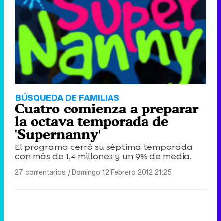
Tráiler de '33 días', la nueva serie de Atresplayer con Julián Villagrán y José Manuel Poga
Tráiler en catalán de 'Ravalear', la nueva serie de HBO Max sobre los fondos buitre
BÚSQUEDA DE FAMILIAS
Cuatro comienza a preparar
la octava temporada de
'Supernanny'
El programa cerró su séptima temporada
Tráiler de la tercera temporada de 'The Walking Dead: Dead City' de AMC+
con más de 1,4 millones y un 9% de media.
27 comentarios
|
Domingo 12 Febrero 2012 21:25
Canción ganadora de Eurovisión 2026: DARA con "Bangaranga" por Bulgaria