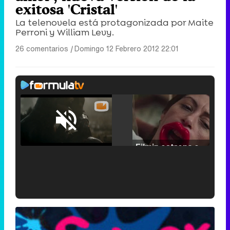
exitosa 'Cristal'
La telenovela está protagonizada por Maite
Perroni y William Levy.
26 comentarios
|
Domingo 12 Febrero 2012 22:01
Loaded
:
25.30%
/
Unmute
Filmin estrena el tráiler de 'Millennial Mal', su nueva comedia universitaria de la mano de Lorena Iglesias
'120 Minutos' celebra sus 2.000 programas en Telemadrid con un vídeo del día a día en la redacción