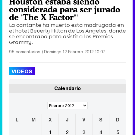
Houston estaba siendo
considerada para ser jurado
de 'The X Factor'"
La cantante ha muerto esta madrugada en
el hotel Beverly Hilton de Los Angeles, donde
se encontraba para asistir a los Premios
Grammy.
95 comentarios
|
Domingo 12 Febrero 2012 10:07
VÍDEOS
Calendario
L
M
X
J
V
S
D
1
2
3
4
5