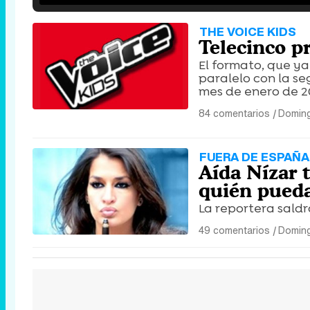
THE VOICE KIDS
Telecinco pr
El formato, que y
paralelo con la se
mes de enero de 2
84 comentarios
|
Doming
FUERA DE ESPAÑA
Aída Nízar t
quién pueda'
La reportera saldr
49 comentarios
|
Doming