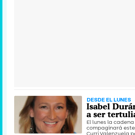
DESDE EL LUNES
Isabel Durá
a ser tertul
El lunes la cadena
compaginará este 
Curri Valenzuela p