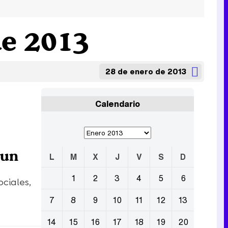
de 2013
28 de enero de 2013
Calendario
 un
L
M
X
J
V
S
D
1
2
3
4
5
6
ciales,
7
8
9
10
11
12
13
14
15
16
17
18
19
20