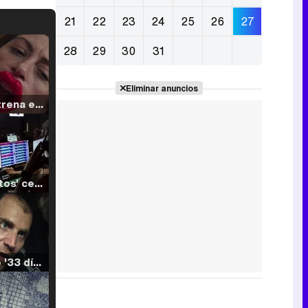
21
22
23
24
25
26
27
28
29
30
31
Eliminar anuncios
Filmin estrena el tráiler de 'Millennial Mal', su nueva comedia universitaria de la mano de Lorena Iglesias
'120 Minutos' celebra sus 2.000 programas en Telemadrid con un vídeo del día a día en la redacción
Tráiler de '33 días', la nueva serie de Atresplayer con Julián Villagrán y José Manuel Poga