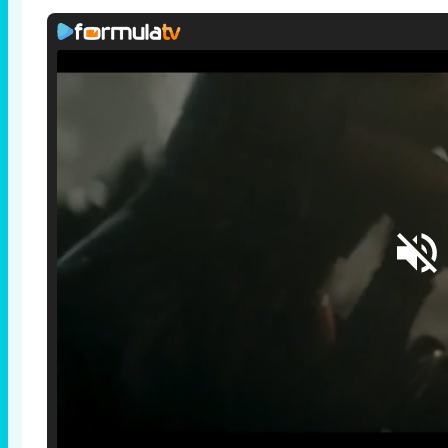
Loaded
:
25.30%
/
Unmute