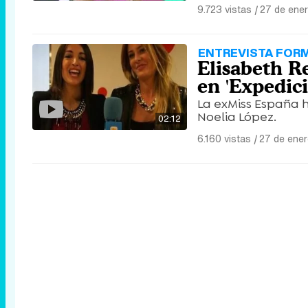
9.723 vistas
|
27 de ene
ENTREVISTA FOR
Elisabeth R
en 'Expedici
La exMiss España 
Noelia López.
02:12
6.160 vistas
|
27 de ene