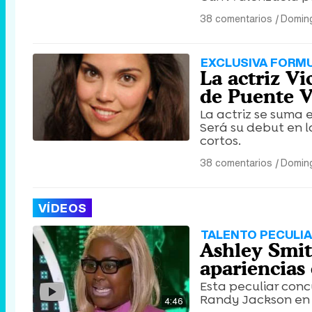
38 comentarios
|
Doming
EXCLUSIVA FORM
La actriz Vi
de Puente Vi
La actriz se suma 
Será su debut en 
cortos.
38 comentarios
|
Doming
VÍDEOS
TALENTO PECULI
Ashley Smit
apariencias
Esta peculiar conc
Randy Jackson en 
4:46