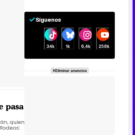
Síguenos
34k
1k
6,4k
258k
Eliminar anuncios
e pasa
rán, quien
Rodeos'.