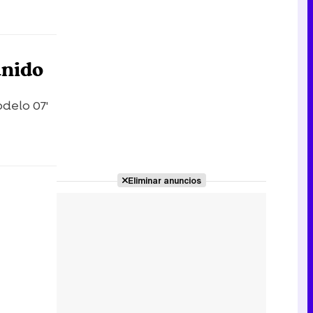
unido
delo 07'
Eliminar anuncios