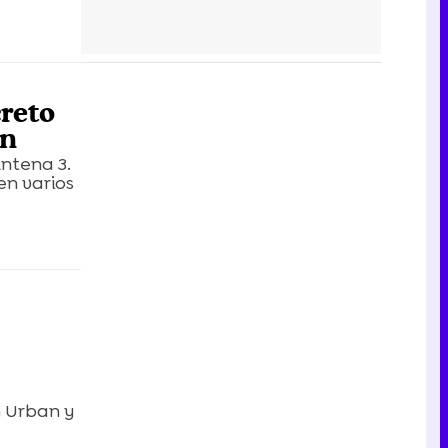
creto
án
Antena 3.
en varios
h Urban y