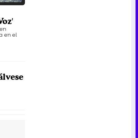
Tráiler en catalán de 'Ravalear', la nueva serie de HBO Max sobre los fondos buitre
Voz'
 en
a en el
Tráiler de la tercera temporada de 'The Walking Dead: Dead City' de AMC+
álvese
Canción ganadora de Eurovisión 2026: DARA con "Bangaranga" por Bulgaria